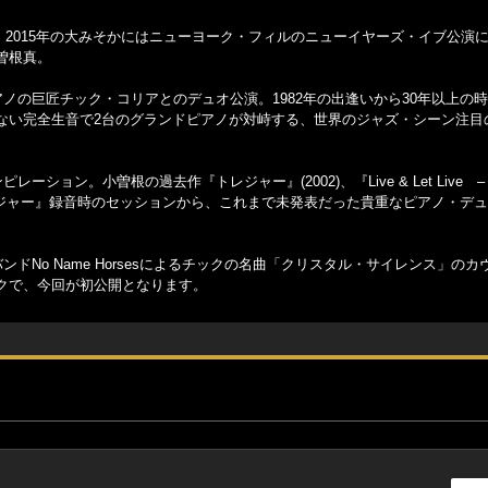
、2015年の大みそかにはニューヨーク・フィルのニューイヤーズ・イブ公演
曽根真。
ノの巨匠チック・コリアとのデュオ公演。1982年の出逢いから30年以上の
通さない完全生音で2台のグランドピアノが対峙する、世界のジャズ・シーン注目
。小曽根の過去作『トレジャー』(2002)、『Live & Let Live – Lo
トレジャー』録音時のセッションから、これまで未発表だった貴重なピアノ・デ
No Name Horsesによるチックの名曲「クリスタル・サイレンス」のカ
イクで、今回が初公開となります。