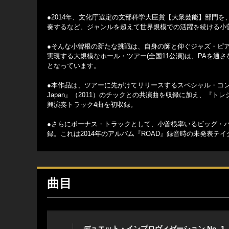
●2014年、文化庁選定の文部科学大臣賞【大衆芸能】部門を
奏するなど、ジャンルを超えて世界規模での活躍を続ける小
●そんな小曽根の新たな挑戦は、自身の師と仰ぐジャズ・ピア
実現する大規模なホール・ツアー(全国11公演)は、PAを
となっています。
●本作品は、ツアーに先がけてリリースするスペシャル・コンピレーション
Japan』（2011）のチックとの共演曲を収録に加え、『
興演奏トラック4曲を初収録。
●さらにボーナス・トラックとして、小曽根率いるビッグ・バンド
録。これは2014年のアルバム『ROAD』録音時の未発表テ
曲目
デュエット・インプロヴィゼーション No. 1