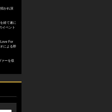
に招かれ演
時を経て遂に
のイベント
ve For
ュオによる即
ヴァーを収