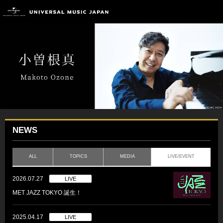
NEWS
ALL
TOPICS
MEDIA
LIVE/EVENT
2026.07.27
LIVE
MET JAZZ TOKYO 誕生！
2025.04.17
LIVE