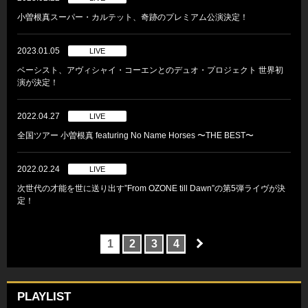
小曽根真スーパー・カルテット、奇跡のプレミアム公演決定！
2023.01.05
LIVE
ベーシスト、アヴィシャイ・コーエンとのデュオ・プロジェクト 世界初
演が決定！
2022.04.27
LIVE
全国ツアー 小曽根真 featuring No Name Horses 〜THE BEST〜
2022.02.24
LIVE
次世代の才能を世に送り出す”From OZONE till Dawn”の第5弾ライヴが決
定！
1
2
3
4
PLAYLIST