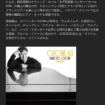
たもの。国内屈指のクラシック・ホール「水戸芸術館 コンサートホール
ATM」の極上の響きの中、スタインウェイD型とヤマハCFXという2台の
グランドピアノを曲により弾き分けて録音し、バラード・ナンバーでは小
曽根の繊細なピアノ・タッチも堪能できる。
収録曲は、カーペンターズのVer.が有名な「サムタイムズ」を皮切りに、
チャールズ・チャップリン「スマイル」やバート・バカラック「アルフィ
ー」など、ジャズ・スタンダード以外にも時代を越えて愛され続ける名曲
を収録。アルバム・リリースに先がけて、12月22日(水)には「スマイル」
が先行デジタル・リリースされる。