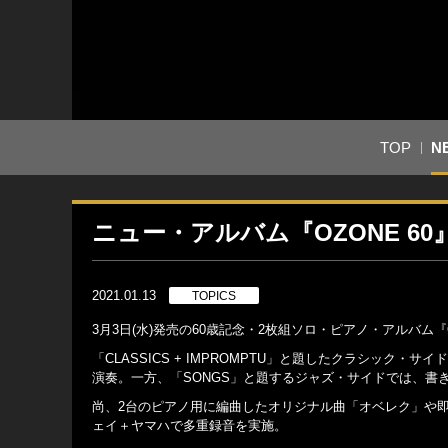
TOP
N
ニュー・アルバム『OZONE 6
2021.01.13
TOPICS
3月3日(水)発売の60歳記念・2枚組ソロ・ピアノ・アルバム『
「CLASSICS + IMPROMPTU」と題したクラシッ
演奏。一方、「SONGS」と題するジャズ・サイドでは、書
尚、2台のピアノ用に編曲したオリジナル曲「オベレク」や
ェイ＋ヤマハで多重録音を実施。