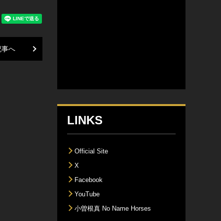
記事へ
LINKS
Official Site
X
Facebook
YouTube
小曽根真 No Name Horses