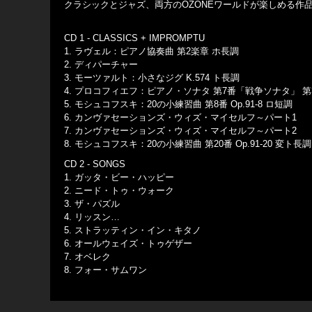
クラシックとジャズ、両方のOZONEワールドが楽しめる作
CD 1 - CLASSICS + IMPROMPTU
1. ラヴェル：ピアノ協奏曲 第2楽章 ホ長調
2. ディパーチャー
3. モーツァルト：小さなジグ K.574 ト長調
4. プロコフィエフ：ピアノ・ソナタ 第7番「戦争ソナタ」 第3楽
5. モシュコフスキ：20の小練習曲 第8番 Op.91-8 ロ短調
6. カンヴァセーションズ・ウィズ・マイセルフ～パート1
7. カンヴァセーションズ・ウィズ・マイセルフ～パート2
8. モシュコフスキ：20の小練習曲 第20番 Op.91-20 変ト長調
CD 2 - SONGS
1. ガッタ・ビー・ハッピー
2. ニード・トゥ・ウォーク
3. ザ・パズル
4. リッスン…
5. ストラッティン・イン・キタノ
6. オールウェイズ・トゥゲザー
7. オベレク
8. フォー・サムワン