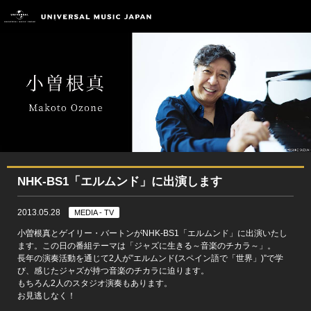
NHK-BS1「エルムンド」に出演します
2013.05.28
MEDIA - TV
小曽根真とゲイリー・バートンがNHK-BS1「エルムンド」に出演いたし
ます。この日の番組テーマは「ジャズに生きる～音楽のチカラ～」。
長年の演奏活動を通じて2人が”エルムンド(スペイン語で「世界」)”で学
び、感じたジャズが持つ音楽のチカラに迫ります。
もちろん2人のスタジオ演奏もあります。
お見逃しなく！