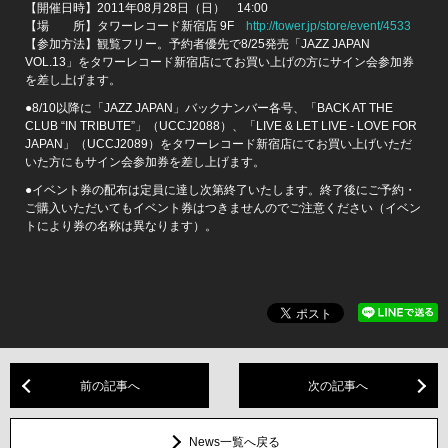
【開催日時】2011年08月28日（日） 14:00
【場 所】タワーレコード新宿店 9F
http://tower.jp/store/event/4533
【参加方法】観覧フリー。予約者優先で8/25発売「JAZZ JAPAN
VOL.13」をタワーレコード新宿店にてお買い上げの方にサイン会参加券
を差し上げます。
●8/10以降に「JAZZ JAPAN」バックナンバー各号、「BACK AT THE
CLUB “IN TRIBUTE”」（UCCJ2088）、「LIVE & LET LIVE - LOVE FOR
JAPAN」（UCCJ2089）をタワーレコード新宿店にてお買い上げいただ
いた方にもサイン会参加券を差し上げます。
●イベント券の配布は定員に達し次第終了いたします。終了後にご予約・
ご購入いただいてもイベント券はつきませんのでご注意ください（イベン
トにより券の名称は異なります）。
前の記事へ
次の記事へ
News一覧へ戻る