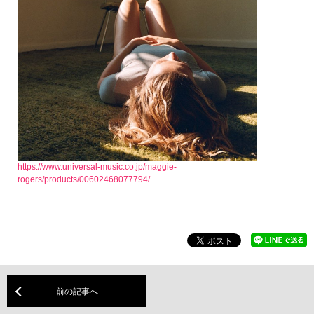
https://www.universal-music.co.jp/maggie-
rogers/products/00602468077794/
前の記事へ