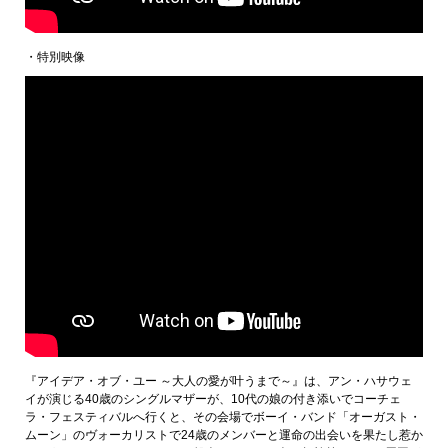
・特別映像
『アイデア・オブ・ユー ～大人の愛が叶うまで～』は、アン・ハサウェ
イが演じる40歳のシングルマザーが、10代の娘の付き添いでコーチェ
ラ・フェスティバルへ行くと、その会場でボーイ・バンド「オーガスト・
ムーン」のヴォーカリストで24歳のメンバーと運命の出会いを果たし惹か