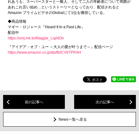
れあうも、スーパースターと一般人、そして二人の年齢差について周囲が
あれこれ言い始め…というストーリーとなっており、配信されると
Amazon プライムビデオのGlobalにて1位を獲得している。
◆商品情報
マギー・ロジャース『Heard It In a Past Life』
配信中
https://umj.lnk.to/Maggie_LightOn
『アイデア・オブ・ユー ～大人の愛が叶うまで～』配信ページ
https://www.amazon.co.jp/dp/B0CV6TPR4H
前の記事へ
次の記事へ
News一覧へ戻る