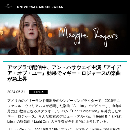
アマプラで配信中、アン・ハサウェイ主演『アイデ
ア・オブ・ユー』効果でマギー・ロジャースの楽曲
が急上昇
2024.05.31
TOPICS
アメリカのメリーランド州出身のシンガーソングライターで、2016年に
ファレル・ウィリアムスが感嘆した楽曲「Alaska」でデビューし、今年4
月には3枚目となるスタジオ・アルバム『Don’t Forget Me』を発売したマ
ギー・ロジャース。そんな彼女のデビュー・アルバム『Heard It in a Past
Life』の収録曲「Light On」の再生数が全世界的に上昇している。
「Light On」は、2024年5月2日にアマゾンのプライムビデオで独占配信