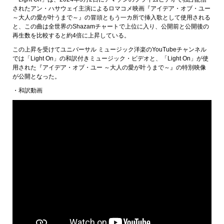
されたアン・ハサウェイ主演によるロマコメ映画『アイデア・オブ・ユー
～大人の愛が叶うまで～』の冒頭ともう一カ所で挿入歌として使用される
と、この曲は全世界のShazamチャートで上位に入り、公開前と公開後の
再生数を比較すると約4倍に上昇している。
この上昇を受けてユニバーサル ミュージック洋楽のYouTubeチャンネル
では「Light On」の和訳付きミュージック・ビデオと、「Light On」が使
用された『アイデア・オブ・ユー ～大人の愛が叶うまで～』の特別映像
が公開となった。
・和訳動画