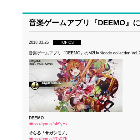
音楽ゲームアプリ『DEEMO』
2018.03.26
TOPICS
音楽ゲームアプリ『DEEMO』のM2U×Nicode collecti
DEEMO
https://goo.gl/sk9yHx
そらる「サガシモノ」
https://goo.gl/tTpRZK