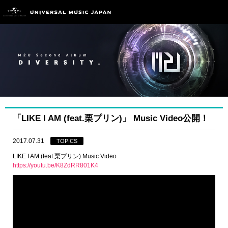
「LIKE I AM (feat.栗プリン)」 Music Video公開！
2017.07.31
TOPICS
LIKE I AM (feat.栗プリン) Music Video
https://youtu.be/K8ZdRR801K4