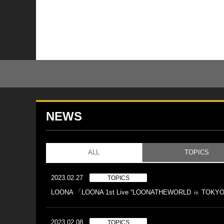
NEWS
ALL
TOPICS
2023.02.27
TOPICS
LOONA 「LOONA 1st Live “LOONATHEWORLD ㏌ 
2023.02.08
TOPICS