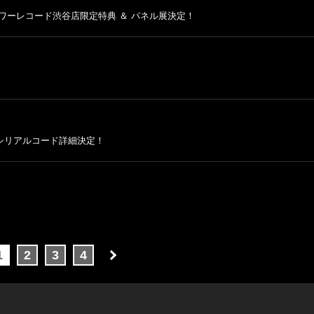
売記念、タワーレコード渋谷店限定特典 ＆ パネル展決定！
典 応募シリアルコード詳細決定！
1
2
3
4