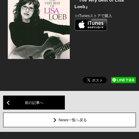
『The Very Best of Lisa
Loeb』
☆iTunesストアで購入
前の記事へ
News一覧へ戻る