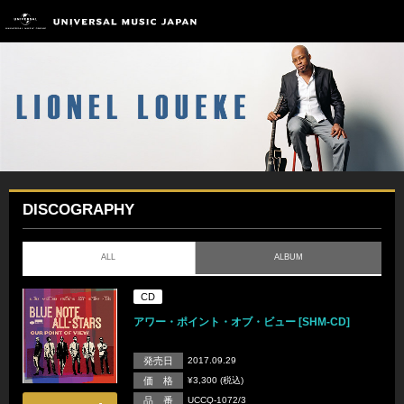
DISCOGRAPHY
ALL
ALBUM
CD
アワー・ポイント・オブ・ビュー [SHM-CD]
発売日
2017.09.29
価 格
¥3,300 (税込)
品 番
UCCQ-1072/3