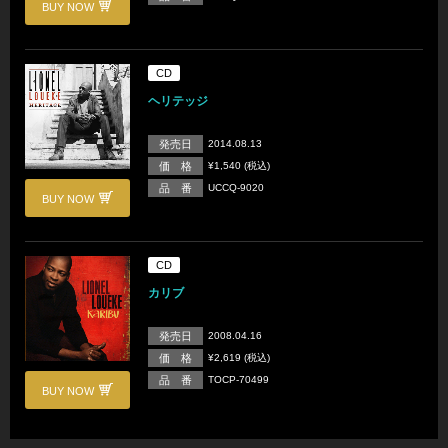
BUY NOW
CD
ヘリテッジ
発売日
2014.08.13
価 格
¥1,540 (税込)
品 番
UCCQ-9020
BUY NOW
CD
カリブ
発売日
2008.04.16
価 格
¥2,619 (税込)
品 番
TOCP-70499
BUY NOW