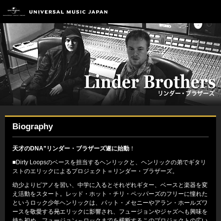
Biography
天才のDNA”リンダー・ブラザーズ遂に始動
！
■Dirty Loopsのベースを担当するヘンリックと、ヘンリックの弟でギタリ
ストのエリックによるプロジェクト＝リンダー・ブラザーズ。
幼少よりピアノを習い、中学に入るとそれぞれギター、ベースと楽器を変
え活動をスタート。レッド・ホット・チリ・ペッパーズのフリーに憧れた
というロック少年ヘンリックは、パット・メセニーやアラン・ホールズワ
ースを敬愛する
兄
エリックに影響され、フュージョンやジャズへも興味を
持ち初め、フュージョン～ロックまでを横断するこのプロジェクトの広い