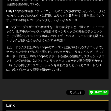
音楽性を生み出している。
Dirty Loopsが世界的にブレイクし、そのことで多忙になったヘンリックだ
ったが、このプロジェクトは継続。エリックと数年かけて書き溜めていた
オリジナル曲をレコーディングし、いよいよリリース！
■リンダー・ブラザーズの音楽性を一言で表現すると、“激テク・ミュージ
ック”。世界中のベーシストが注目するヘンリックの桁外れのテクニック
と、技巧派としてストックホルムのライヴ・ハウス・シーンで名を馳せる
エリックが競い合うかのようなソロを展開！
また、ドラムスにはDirty Loopsのアーロンと並び称されるテクニックで、
セッションやライヴに引っ張りだこのジョナサン・リュンベルグ、そして
キーボードには、Dirty Loopsのサポートを務める凄腕クリスチャン・クラ
フトリングが参加。2人ともヘンリックとスウェーデン王立音楽アカデミ
ー時代から同じクラスでセッションを重ねてきたという超エリートだけ
に、超ハイレベルな演奏を聴かせている。
Link