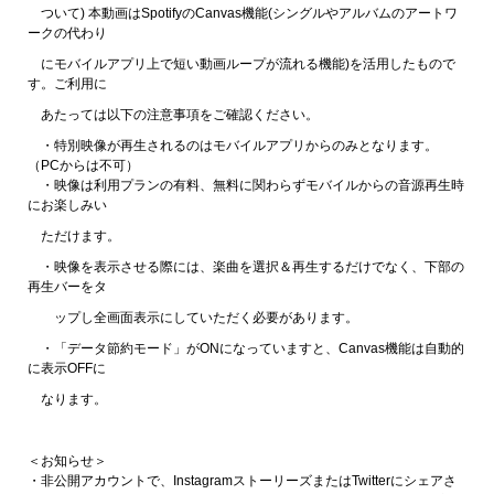
ついて) 本動画はSpotifyのCanvas機能(シングルやアルバムのアートワ
ークの代わり
にモバイルアプリ上で短い動画ループが流れる機能)を活用したもので
す。ご利用に
あたっては以下の注意事項をご確認ください。
・特別映像が再生されるのはモバイルアプリからのみとなります。
（PCからは不可）
・映像は利用プランの有料、無料に関わらずモバイルからの音源再生時
にお楽しみい
ただけます。
・映像を表示させる際には、楽曲を選択＆再生するだけでなく、下部の
再生バーをタ
ップし全画面表示にしていただく必要があります。
・「データ節約モード」がONになっていますと、Canvas機能は自動的
に表示OFFに
なります。
＜お知らせ＞
・非公開アカウントで、InstagramストーリーズまたはTwitterにシェアさ