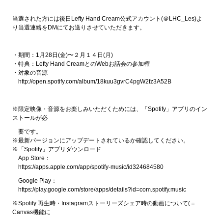
当選された方には後日Lefty Hand Cream公式アカウント(＠LHC_Les)よ
り当選連絡をDMにてお送りさせていただきます。
・期間：1月28日(金)〜２月１４日(月)
・特典：Lefty Hand CreamとのWebお話会の参加権
・対象の音源
http://open.spotify.com/album/18kuu3gvrC4pgW2fz3A52B
※限定映像・音源をお楽しみいただくためには、「Spotify」アプリのイン
ストールが必
要です。
※最新バージョンにアップデートされているか確認してください。
※「Spotify」アプリダウンロード
App Store：
https://apps.apple.com/app/spotify-music/id324684580
Google Play：
https://play.google.com/store/apps/details?id=com.spotify.music
※Spotify 再生時・Instagramストーリーズシェア時の動画について(＝
Canvas機能に