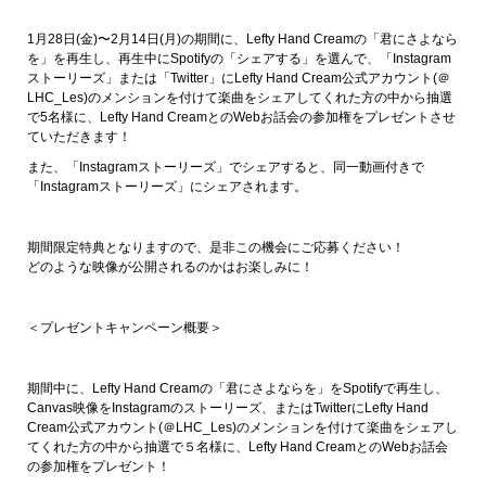
1月28日(金)〜2月14日(月)の期間に、Lefty Hand Creamの「君にさよなら
を」を再生し、再生中にSpotifyの「シェアする」を選んで、「Instagram
ストーリーズ」または「Twitter」にLefty Hand Cream公式アカウント(＠
LHC_Les)のメンションを付けて楽曲をシェアしてくれた方の中から抽選
で5名様に、Lefty Hand CreamとのWebお話会の参加権をプレゼントさせ
ていただきます！
また、「Instagramストーリーズ」でシェアすると、同一動画付きで
「Instagramストーリーズ」にシェアされます。
期間限定特典となりますので、是非この機会にご応募ください！
どのような映像が公開されるのかはお楽しみに！
＜プレゼントキャンペーン概要＞
期間中に、Lefty Hand Creamの「君にさよならを」をSpotifyで再生し、
Canvas映像をInstagramのストーリーズ、またはTwitterにLefty Hand
Cream公式アカウント(＠LHC_Les)のメンションを付けて楽曲をシェアし
てくれた方の中から抽選で５名様に、Lefty Hand CreamとのWebお話会
の参加権をプレゼント！