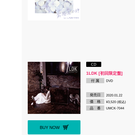
CD
1LDK [初回限定盤]
付 属
DVD
発売日
2020.01.22
価 格
¥3,520 (税込)
品 番
UMCK-7044
BUY NOW