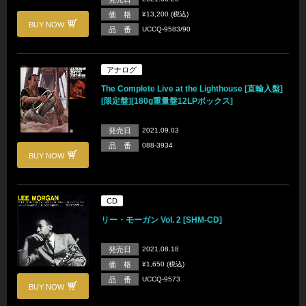
価 格
¥13,200 (税込)
BUY NOW
品 番
UCCQ-9583/90
アナログ
The Complete Live at the Lighthouse [直輸入盤]
[限定盤][180g重量盤12LPボックス]
発売日
2021.09.03
品 番
088-3934
BUY NOW
CD
リー・モーガン Vol. 2 [SHM-CD]
発売日
2021.08.18
価 格
¥1,650 (税込)
品 番
UCCQ-9573
BUY NOW