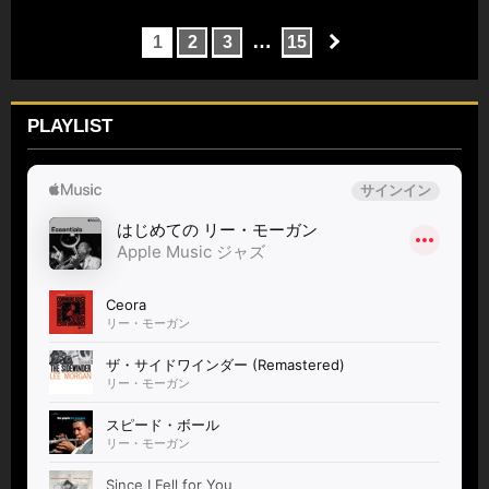
…
1
2
3
15
PLAYLIST