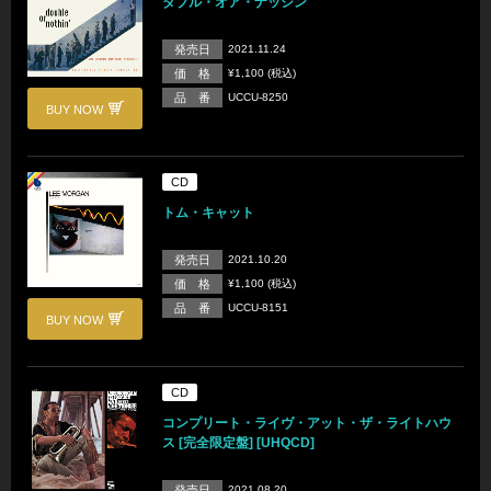
ダブル・オア・ナッシン
発売日
2021.11.24
価 格
¥1,100 (税込)
品 番
UCCU-8250
BUY NOW
CD
トム・キャット
発売日
2021.10.20
価 格
¥1,100 (税込)
品 番
UCCU-8151
BUY NOW
CD
コンプリート・ライヴ・アット・ザ・ライトハウ
ス [完全限定盤] [UHQCD]
発売日
2021.08.20