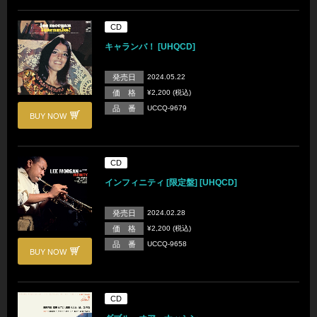
CD
キャランバ！ [UHQCD]
発売日
2024.05.22
価 格
¥2,200 (税込)
品 番
UCCQ-9679
BUY NOW
CD
インフィニティ [限定盤] [UHQCD]
発売日
2024.02.28
価 格
¥2,200 (税込)
品 番
UCCQ-9658
BUY NOW
CD