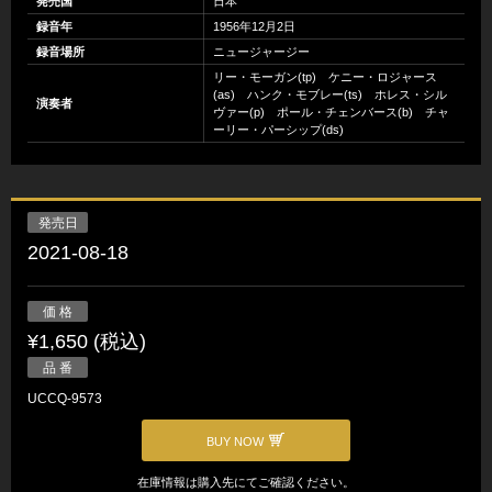
発売国
日本
録音年
1956年12月2日
録音場所
ニュージャージー
リー・モーガン(tp) ケニー・ロジャース
(as) ハンク・モブレー(ts) ホレス・シル
演奏者
ヴァー(p) ポール・チェンバース(b) チャ
ーリー・パーシップ(ds)
発売日
2021-08-18
価 格
¥1,650 (税込)
品 番
UCCQ-9573
BUY NOW
在庫情報は購入先にてご確認ください。