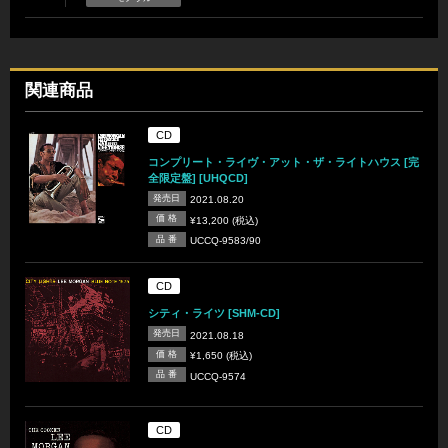
関連商品
CD
コンプリート・ライヴ・アット・ザ・ライトハウス [完
全限定盤] [UHQCD]
発売日
2021.08.20
価 格
¥13,200 (税込)
品 番
UCCQ-9583/90
CD
シティ・ライツ [SHM-CD]
発売日
2021.08.18
価 格
¥1,650 (税込)
品 番
UCCQ-9574
CD