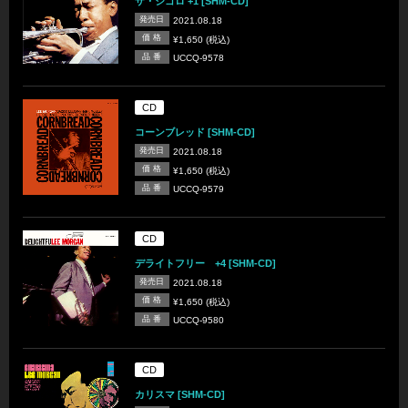
ザ・ジゴロ +1 [SHM-CD]
発売日
2021.08.18
価 格
¥1,650 (税込)
品 番
UCCQ-9578
CD
コーンブレッド [SHM-CD]
発売日
2021.08.18
価 格
¥1,650 (税込)
品 番
UCCQ-9579
CD
デライトフリー +4 [SHM-CD]
発売日
2021.08.18
価 格
¥1,650 (税込)
品 番
UCCQ-9580
CD
カリスマ [SHM-CD]