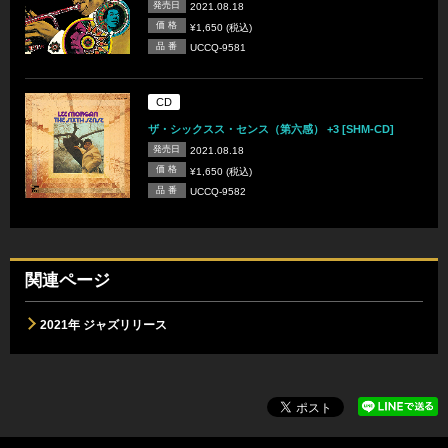
発売日
2021.08.18
価 格
¥1,650 (税込)
品 番
UCCQ-9581
CD
ザ・シックスス・センス（第六感） +3 [SHM-CD]
発売日
2021.08.18
価 格
¥1,650 (税込)
品 番
UCCQ-9582
関連ページ
2021年 ジャズリリース