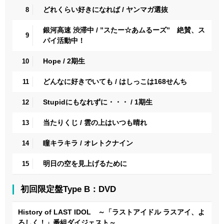
どれくらい好きになれば / ヤンマガ選抜
8
銀河高速 渋滞中 / ”スたー☆あムるーズ” 絶賛、ス
9
パイ活動中！
Hope / 2期生
10
どんなに好きでいても / はしっこは168せんち
11
Stupidにもなれずに・・・ / 1期生
12
当たりくじ / 雲の上はいつも晴れ
13
瞳キラキラ / オレトクナイン
14
明日の空を見上げるために
15
初回限定盤Type B：DVD
History of LAST IDOL ～「ラストアイドル ラスアイ、よ
ろしく！」番組ダイジェスト～