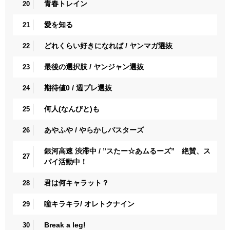
青春トレイン
20
愛を知る
21
どれくらい好きになれば / ヤンマガ選抜
22
最後の選択肢 / ヤンジャン選抜
23
期待値0 / 週プレ選抜
24
何人(なんびと)も
25
あやふや / やらかしバスターズ
26
銀河高速 渋滞中 / ”スたー☆あムるーズ” 絶賛、ス
27
パイ活動中！
君は何キャラット？
28
瞳キラキラ/ オレトクナイン
29
Break a leg!
30