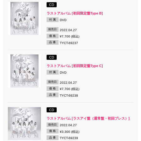
CD
ラストアルバム [初回限定盤Type B]
付 属
DVD
発売日
2022.04.27
価 格
¥7,700 (税込)
品 番
TYCT-69237
CD
ラストアルバム [初回限定盤Type C]
付 属
DVD
発売日
2022.04.27
価 格
¥7,700 (税込)
品 番
TYCT-69238
CD
ラストアルバム [ラスアイ盤（通常盤・初回プレス）]
発売日
2022.04.27
価 格
¥3,300 (税込)
品 番
TYCT-69239