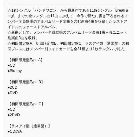
☆1stシングル「バンドワゴン」から最新作である11thシングル「Break a
leg!」までの全シングル曲11曲に加えて、今作で新たに書き下ろされるメ
ンバー全員歌唱のアルバムリード楽曲を含む新曲4曲を収録したラストア
イドルのファーストアルバム。
☆新曲として、メンバー全員歌唱のアルバムリード楽曲1曲＋各ユニット
別楽曲3曲を収録。
☆初回限定盤A、初回限定盤B、初回限定盤C、ラスアイ盤（通常盤）の初
回プレスにはメンバー別フォトカードを全31種より1枚ランダムで封入。
【初回限定盤Type A】
●CD
●Blu-ray
【初回限定盤Type B】
●2CD
●DVD
【初回限定盤Type C】
●CD
●2DVD
【ラスアイ盤（通常盤）】
●CDのみ