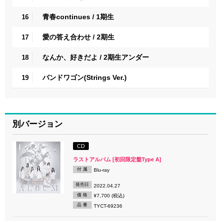
青春continues / 1期生
16
愛の答え合わせ / 2期生
17
なんか、好きだよ / 2期生アンダー
18
バンドワゴン(Strings Ver.)
19
別バージョン
CD
ラストアルバム [初回限定盤Type A]
付 属
Blu-ray
発売日
2022.04.27
価 格
¥7,700 (税込)
品 番
TYCT-69236