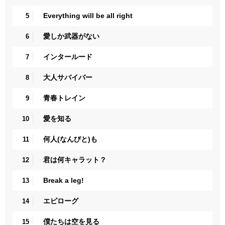
Everything will be all right
5
愛しか武器がない
6
インタールード
7
大人サバイバー
8
青春トレイン
9
愛を知る
10
何人(なんびと)も
11
君は何キャラット？
12
Break a leg!
13
エピローグ
14
僕たちは空を見る
15