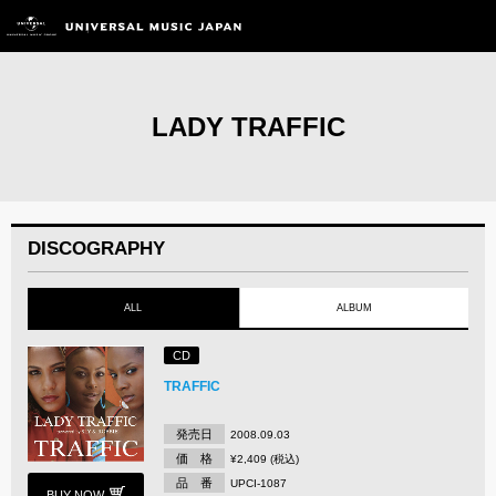
LADY TRAFFIC
DISCOGRAPHY
ALL
ALBUM
CD
TRAFFIC
発売日
2008.09.03
価 格
¥2,409 (税込)
品 番
UPCI-1087
BUY NOW