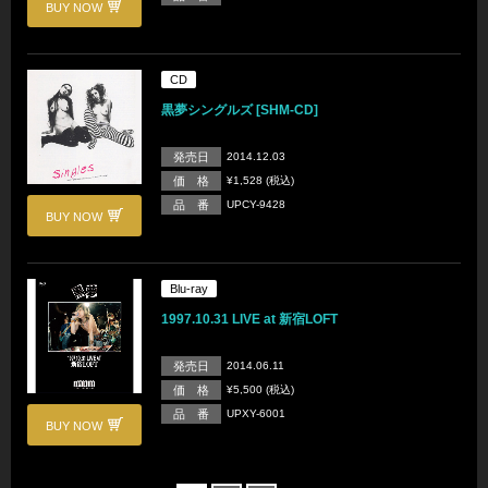
BUY NOW
CD
黒夢シングルズ [SHM-CD]
発売日
2014.12.03
価 格
¥1,528 (税込)
品 番
UPCY-9428
BUY NOW
Blu-ray
1997.10.31 LIVE at 新宿LOFT
発売日
2014.06.11
価 格
¥5,500 (税込)
品 番
UPXY-6001
BUY NOW