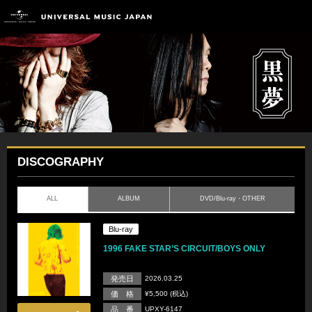
DISCOGRAPHY
ALL
ALBUM
DVD/Blu-ray・OTHER
Blu-ray
1996 FAKE STAR’S CIRCUIT/BOYS ONLY
発売日
2026.03.25
価 格
¥5,500 (税込)
品 番
UPXY-6147