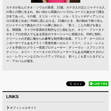
カナダが生んだネオ・ソウルの新星、22歳。カナダ人の父とジャマイカ人
の母との間に生まれ、幼い頃から両親のジャズのレコードにあわせて踊る
少女であった。その後、エリカ・バドゥ、ジル・スコットやディアンジェ
ロの音楽と出会い R&Bに恋におちる。15歳のとき、母の勧めで移り住ん
だジャマイカで教会のゴスペル隊に加わり、「歌う」ことの喜びを覚え
る。帰国後、ライヴや音源自主制作などに励むなか、ネリー・ファータド
やタミアの仕掛人でもある現在のマネージャーに発掘され、EMIと契約。
クリーシャの才能に魅せられ豪華な制作陣が結集。アリシア・キーズのコ
ンポーザーでもあるグラミー受賞作家ハロルド・リリー、ジョン・レジェ
ンドを手掛けたグラミー受賞プロデューサー：ディーヴォ・スプリングス
ティーン、ネリー・ファータドのプロデューサーでもある同郷カナダのジ
ョン・レヴィーンなどのバックアップのもと、初々しくも堂々たるデビュ
ー・アルバムが誕生。
LINKS
オフィシャルサイト