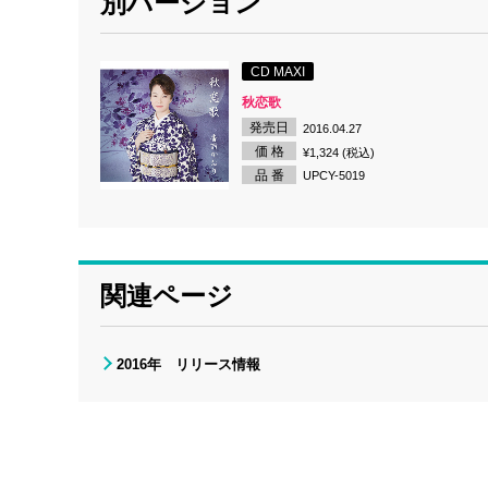
別バージョン
CD MAXI
秋恋歌
発売日
2016.04.27
価 格
¥1,324 (税込)
品 番
UPCY-5019
関連ページ
2016年 リリース情報