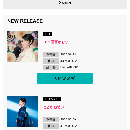
MORE
NEW RELEASE
CD
THE 香西かおり
発売日
2026.06.24
価 格
¥3,500 (税込)
品 番
UPCY-8123/4
BUY NOW
CD MAXI
とどかぬ想い
発売日
2025.07.09
価 格
¥1,500 (税込)