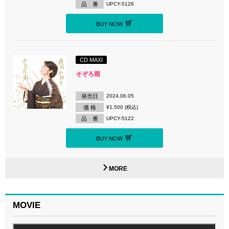
品 番
UPCY-5126
BUY NOW
CD MAXI
そぞろ雨
発売日
2024.06.05
価 格
¥1,500 (税込)
品 番
UPCY-5122
BUY NOW
MORE
MOVIE