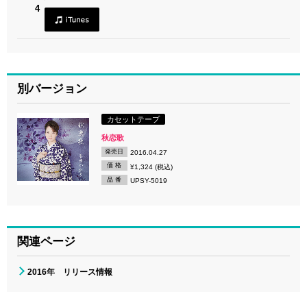
4
別バージョン
カセットテープ
秋恋歌
発売日
2016.04.27
価 格
¥1,324 (税込)
品 番
UPSY-5019
関連ページ
2016年 リリース情報