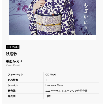
CD MAXI
秋恋歌
香西かおり
Kaori Kozai
フォーマット
CD MAXI
組み枚数
1
レーベル
Universal Music
発売元
ユニバーサル ミュージック合同会社
発売国
日本