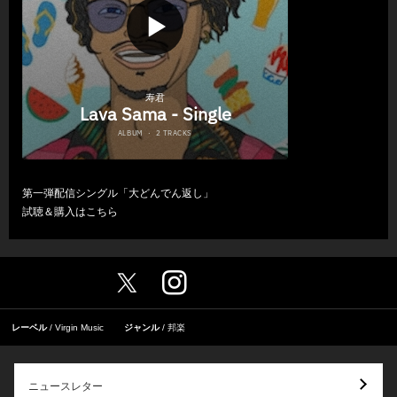
第一弾配信シングル「大どんでん返し」
試聴＆購入は
こちら
レーベル
Virgin Music
ジャンル
邦楽
ニュースレター