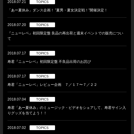
2018.07.21
TOPICS
「あー夏休み」ダンス企画！ ”夏男・夏女決定戦！”開催決定！
2018.07.20
TOPICS
『ニューレベ』初回限定盤 良品の再出荷と週末イベントでの販売につい
て
2018.07.17
TOPICS
寿君『ニューレベ』初回限定盤 不良品出荷のお詫び
2018.07.17
TOPICS
寿君「ニューレベ」レビュー企画 ７／１７〜７／２２
2018.07.04
TOPICS
寿君「あー夏休み」のミュージック・ビデオをシェアして、寿君サイン入
りグッズを当てよう！！
2018.07.02
TOPICS