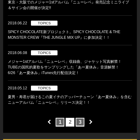
東京・大阪でのメジャー1stアルバム『ニューレベ』発売記念ミニライブ
＆サイン会の開催が決定!!
2018.06.22
TOPICS
SPICY CHOCOLATE新プロジェクト。SPICY CHOCOLATE & THE
MONSTER CREW『THE JUNGLE MIX UP』に参加決定！！
2018.06.08
TOPICS
メジャー1stアルバム「ニューレベ」収録曲、ジャケット写真解禁！
TUBEの国民的夏歌をサンプリングした「あー夏休み」音源解禁！
6/26「あー夏休み」iTunes先行配信決定！
2018.05.12
TOPICS
夏男・寿君が届けるこの夏イチのアッパーチューン「あー夏休み」を含む
ニューアルバム「ニューレベ」リリース決定！！
1
2
3