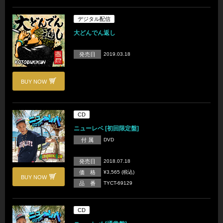
デジタル配信
大どんでん返し
発売日
2019.03.18
BUY NOW
CD
ニューレベ [初回限定盤]
付 属
DVD
発売日
2018.07.18
価 格
¥3,565 (税込)
BUY NOW
品 番
TYCT-69129
CD