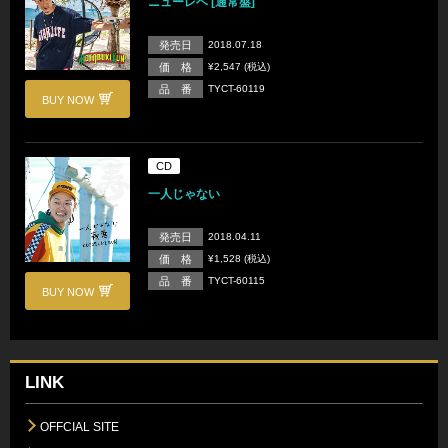
ニューレベ [通常盤]
発売日
2018.07.18
価 格
¥2,547 (税込)
品 番
TYCT-60119
BUY NOW
CD
一人じゃない
発売日
2018.04.11
価 格
¥1,528 (税込)
品 番
TYCT-60115
BUY NOW
LINK
OFFCIAL SITE