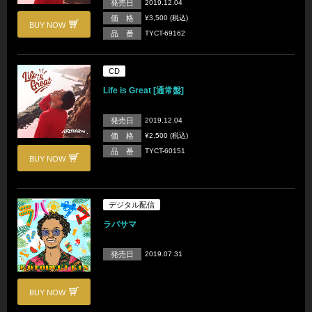
発売日
2019.12.04
価 格
¥3,500 (税込)
BUY NOW
品 番
TYCT-69162
CD
Life is Great [通常盤]
発売日
2019.12.04
価 格
¥2,500 (税込)
品 番
TYCT-60151
BUY NOW
デジタル配信
ラバサマ
発売日
2019.07.31
BUY NOW