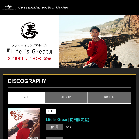
DISCOGRAPHY
ALL
ALBUM
DIGITAL
CD
Life is Great [初回限定盤]
付 属
DVD