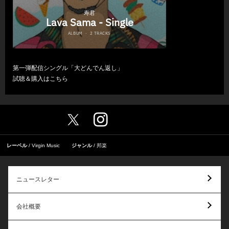
第一弾配信シングル「大どんでん返し」
試聴＆購入は
こちら
レーベル
Virgin Music
ジャンル
邦楽
ニュースレター
会社概要