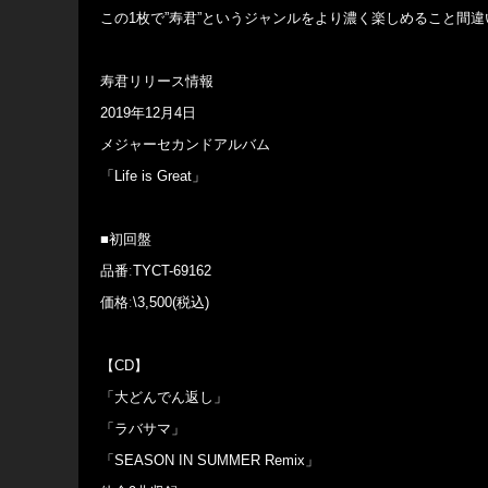
この1枚で”寿君”というジャンルをより濃く楽しめること間違
寿君リリース情報
2019年12月4日
メジャーセカンドアルバム
「Life is Great」
■初回盤
品番ːTYCT-69162
価格ː\3,500(税込)
【CD】
「大どんでん返し」
「ラバサマ」
「SEASON IN SUMMER Remix」