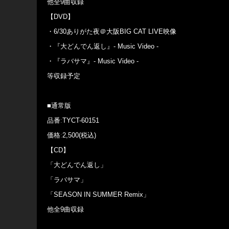
他全9曲収録
【DVD】
・6/30ありがた夜＠大阪BIG CAT LIVE映像
・『大どんでん返し』- Music Video -
・『ラバサマ』- Music Video -
等収録予定
■通常版
品番ːTYCT-60151
価格ː2,500(税込)
【CD】
「大どんでん返し」
「ラバサマ」
「SEASON IN SUMMER Remix」
他全9曲収録