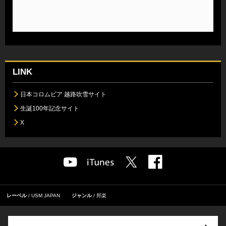
LINK
日本コロムビア 越路吹雪サイト
生誕100年記念サイト
X
レーベル
USM JAPAN
ジャンル
邦楽