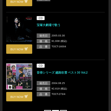
BUY NOW
CD
宝塚大劇場で歌う
発売日
2005.03.30
価 格
¥1,938 (税込)
品 番
TOCT-16004
BUY NOW
CD
音得シリーズ 越路吹雪 ベスト30 Vol.2
発売日
2004.08.25
価 格
¥2,619 (税込)
品 番
TOCT-273/4
BUY NOW