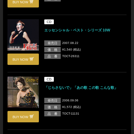
BUY NOW
CD
エッセンシャル・ベスト・シリーズ 10W
発売日
2007.08.22
価 格
¥1,540 (税込)
品 番
TOCT-26311
BUY NOW
CD
「じらさないで」「あの歌 この歌 こんな歌」
発売日
2006.09.06
価 格
¥1,572 (税込)
品 番
TOCT-11131
BUY NOW