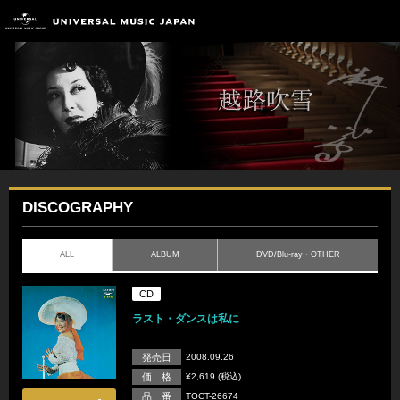
DISCOGRAPHY
ALL
ALBUM
DVD/Blu-ray・OTHER
CD
ラスト・ダンスは私に
発売日
2008.09.26
価 格
¥2,619 (税込)
品 番
TOCT-26674