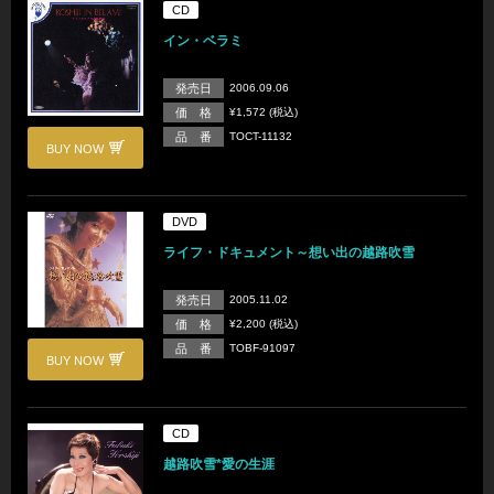
CD
イン・ベラミ
発売日
2006.09.06
価 格
¥1,572 (税込)
品 番
TOCT-11132
BUY NOW
DVD
ライフ・ドキュメント～想い出の越路吹雪
発売日
2005.11.02
価 格
¥2,200 (税込)
品 番
TOBF-91097
BUY NOW
CD
越路吹雪*愛の生涯