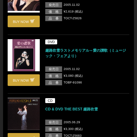
発売日
2005.11.02
価 格
¥2,619 (税込)
品 番
TOCT-25826
BUY NOW
DVD
越路吹雪ラストメモリアル～愛の讃歌（ミュージ
ック・フェアより）
発売日
2005.11.02
価 格
¥3,080 (税込)
BUY NOW
品 番
TOBF-91096
CD
CD & DVD THE BEST 越路吹雪
発売日
2005.06.29
価 格
¥3,300 (税込)
品 番
TOCT-25683