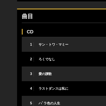
曲目
CD
1
サン・トワ・マミー
2
ろくでなし
3
愛の讃歌
4
ラストダンスは私に
5
ハﾞラ色の人生