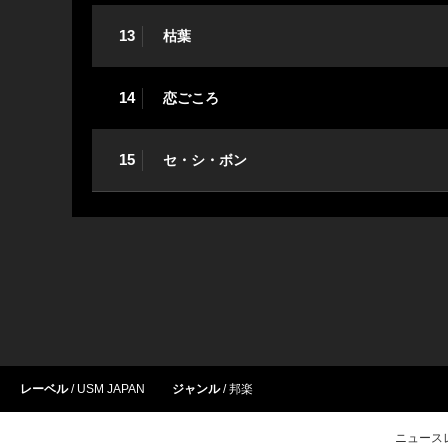
13
枯葉
14
恋ごころ
15
セ・シ・ボン
レーベル
USM JAPAN
ジャンル
邦楽
ニュース