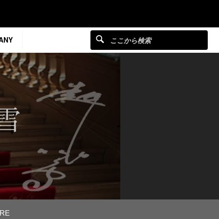
ANY
RE