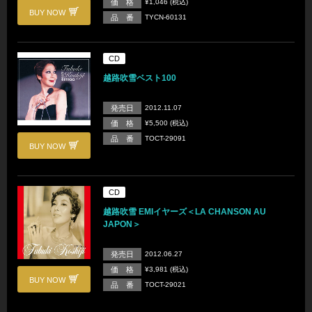
価 格
¥1,046 (税込)
BUY NOW
品 番
TYCN-60131
CD
越路吹雪ベスト100
発売日
2012.11.07
価 格
¥5,500 (税込)
品 番
TOCT-29091
BUY NOW
CD
越路吹雪 EMIイヤーズ＜LA CHANSON AU
JAPON＞
発売日
2012.06.27
価 格
¥3,981 (税込)
BUY NOW
品 番
TOCT-29021