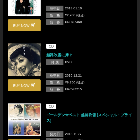
発売日
2018.01.10
価 格
¥2,200 (税込)
品 番
UPCY-7469
BUY NOW
CD
越路吹雪に捧ぐ
付 属
DVD
発売日
2016.12.21
価 格
¥9,350 (税込)
BUY NOW
品 番
UPCY-7215
CD
ゴールデン☆ベスト 越路吹雪 [スペシャル・プライ
ス]
発売日
2013.11.27