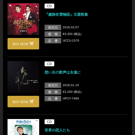
CD
『越路吹雪物語』主題歌集
発売日
2018.03.07
価 格
¥3,300 (税込)
品 番
UCCU-1570
BUY NOW
CD
想い出の歌声は永遠に
発売日
2018.01.10
価 格
¥2,200 (税込)
品 番
UPCY-7468
BUY NOW
CD
世界の恋人たち