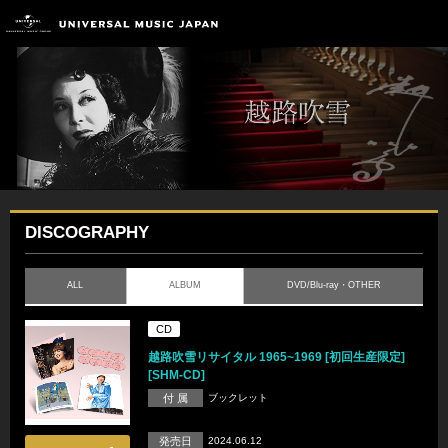
DISCOGRAPHY
ALL
ALBUM
DVD/Blu-ray・OTHER
CD
越路吹雪リサイタル 1965~1969 [初回生産限定]
[SHM-CD]
付 属
ブックレット
発売日
2024.06.12