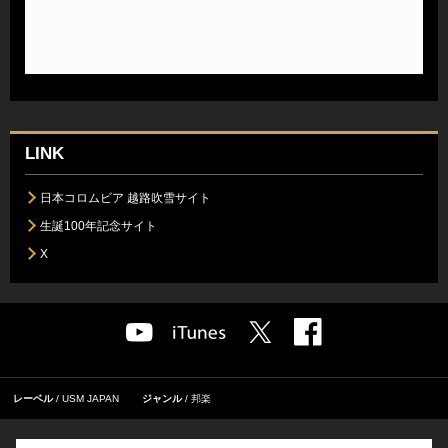
LINK
日本コロムビア 越路吹雪サイト
生誕100年記念サイト
X
レーベル
USM JAPAN
ジャンル
邦楽