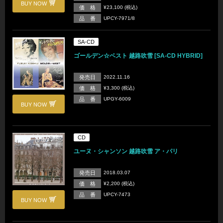
BUY NOW
価 格
¥23,100 (税込)
品 番
UPCY-7971/8
SA-CD
ゴールデン☆ベスト 越路吹雪 [SA-CD HYBRID]
発売日
2022.11.16
価 格
¥3,300 (税込)
品 番
UPGY-6009
BUY NOW
CD
ユーヌ・シャンソン 越路吹雪 ア・パリ
発売日
2018.03.07
価 格
¥2,200 (税込)
品 番
UPCY-7473
BUY NOW