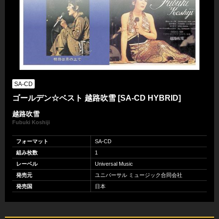
SA-CD
ゴールデン☆ベスト 越路吹雪 [SA-CD HYBRID]
越路吹雪
Fubuki Koshiji
フォーマット
SA-CD
組み枚数
1
レーベル
Universal Music
発売元
ユニバーサル ミュージック合同会社
発売国
日本