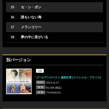
セ・シ・ボン
15
誰もいない海
16
メランコリー
17
夢の中に君がいる
18
別バージョン
CD
ゴールデン☆ベスト 越路吹雪 [スペシャル・プライス]
発売日
2013.11.27
価 格
¥1,046 (税込)
品 番
TYCN-60131