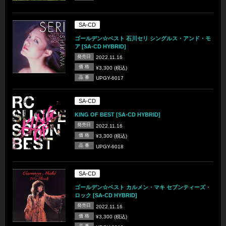
SA-CD
ゴールデン☆ベスト 石川セリ シングルス・アンド・モ
ア [SA-CD HYBRID]
発売日
2022.11.16
価 格
¥3,300 (税込)
品 番
UPGY-6017
SA-CD
KING OF BEST [SA-CD HYBRID]
発売日
2022.11.16
価 格
¥3,300 (税込)
品 番
UPGY-6018
SA-CD
ゴールデン☆ベスト カルメン・マキ セブンティーズ・
ロック [SA-CD HYBRID]
発売日
2022.11.16
価 格
¥3,300 (税込)