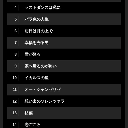
ラストダンスは私に
4
バラ色の人生
5
明日は月の上で
6
幸福を売る男
7
雪が降る
8
家へ帰るのが怖い
9
イカルスの星
10
オー・シャンゼリゼ
11
想い出のソレンツァラ
12
枯葉
13
恋ごころ
14