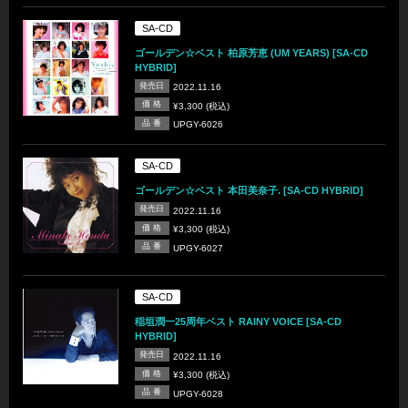
SA-CD
ゴールデン☆ベスト 柏原芳恵 (UM YEARS) [SA-CD
HYBRID]
発売日
2022.11.16
価 格
¥3,300 (税込)
品 番
UPGY-6026
SA-CD
ゴールデン☆ベスト 本田美奈子. [SA-CD HYBRID]
発売日
2022.11.16
価 格
¥3,300 (税込)
品 番
UPGY-6027
SA-CD
稲垣潤一25周年ベスト RAINY VOICE [SA-CD
HYBRID]
発売日
2022.11.16
価 格
¥3,300 (税込)
品 番
UPGY-6028