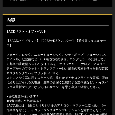
内容
SACDベスト・オブ・ベスト
【SACDハイブリッド】【2022年DSDマスター】【通常盤ジュエルケー
ス】
フォーク、ロック、ニューミュージック、シティポップ、フュージョン、
アイドル、歌謡曲など、CD時代に発売され、ロングセラーを記録してい
る邦楽の決定盤ベスト21タイトルを、オリジナル・アナログ・マスター・
テープからのフラット・トランスファー他、最良の素材を使った最新DSD
マスタリングでハイブリッドSACD化。
ストレスなく耳に届くスケール感、柔らかでアナログライクな質感、眼前
に繰り広げられる実在感、空間の奥深くに展開する立体感など、ハイスペ
ック＆最新マスターならではのサウンドを思う存分ご堪能ください。
●音の鮮度が違います！
●録音当時の空気が蘇る！
SACD層には、1曲ごとオリジナルのアナログ・マスターに立ち返り（一
部楽曲を除く）、イコライジングやコンプレッションを施すことなくフラ
ットにトランスファーした最新DSD音源を収録。SACDプレーヤーで再生