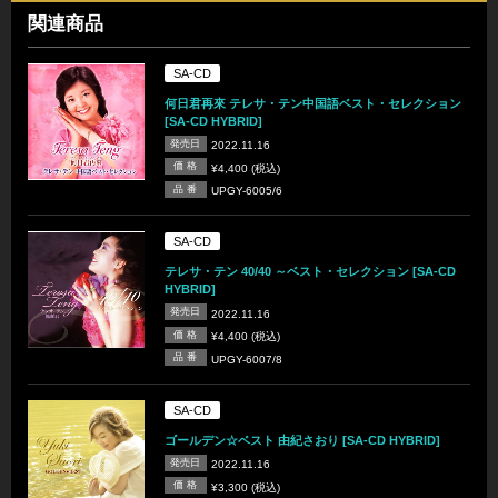
関連商品
SA-CD
何日君再來 テレサ・テン中国語ベスト・セレクション
[SA-CD HYBRID]
発売日
2022.11.16
価 格
¥4,400 (税込)
品 番
UPGY-6005/6
SA-CD
テレサ・テン 40/40 ～ベスト・セレクション [SA-CD
HYBRID]
発売日
2022.11.16
価 格
¥4,400 (税込)
品 番
UPGY-6007/8
SA-CD
ゴールデン☆ベスト 由紀さおり [SA-CD HYBRID]
発売日
2022.11.16
価 格
¥3,300 (税込)