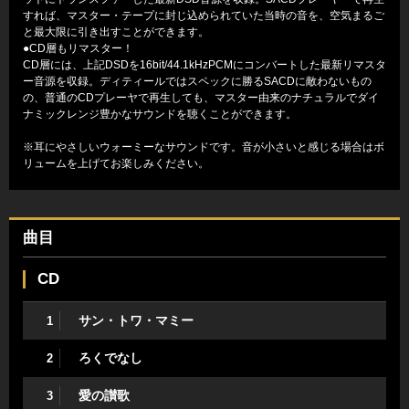
すれば、マスター・テープに封じ込められていた当時の音を、空気まるご
と最大限に引き出すことができます。
●CD層もリマスター！
CD層には、上記DSDを16bit/44.1kHzPCMにコンバートした最新リマスタ
ー音源を収録。ディティールではスペックに勝るSACDに敵わないもの
の、普通のCDプレーヤで再生しても、マスター由来のナチュラルでダイ
ナミックレンジ豊かなサウンドを聴くことができます。
※耳にやさしいウォーミーなサウンドです。音が小さいと感じる場合はボ
リュームを上げてお楽しみください。
曲目
CD
サン・トワ・マミー
1
ろくでなし
2
愛の讃歌
3