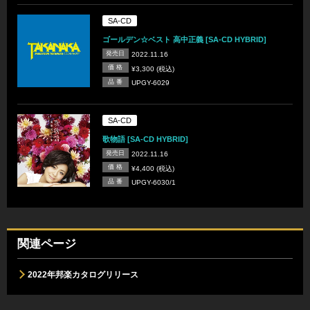
SA-CD
ゴールデン☆ベスト 高中正義 [SA-CD HYBRID]
発売日
2022.11.16
価 格
¥3,300 (税込)
品 番
UPGY-6029
SA-CD
歌物語 [SA-CD HYBRID]
発売日
2022.11.16
価 格
¥4,400 (税込)
品 番
UPGY-6030/1
関連ページ
2022年邦楽カタログリリース