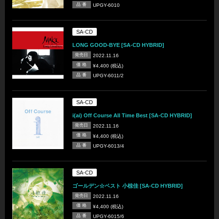
品 番
UPGY-6010
SA-CD
LONG GOOD-BYE [SA-CD HYBRID]
発売日
2022.11.16
価 格
¥4,400 (税込)
品 番
UPGY-6011/2
SA-CD
i(ai) Off Course All Time Best [SA-CD HYBRID]
発売日
2022.11.16
価 格
¥4,400 (税込)
品 番
UPGY-6013/4
SA-CD
ゴールデン☆ベスト 小椋佳 [SA-CD HYBRID]
発売日
2022.11.16
価 格
¥4,400 (税込)
品 番
UPGY-6015/6