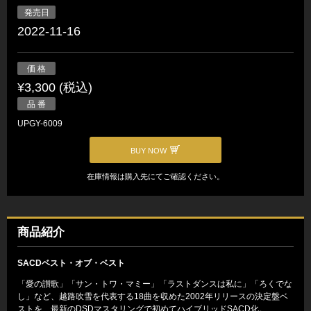
発売日
2022-11-16
価 格
¥3,300 (税込)
品 番
UPGY-6009
BUY NOW
在庫情報は購入先にてご確認ください。
商品紹介
SACDベスト・オブ・ベスト
「愛の讃歌」「サン・トワ・マミー」「ラストダンスは私に」「ろくでな
し」など、越路吹雪を代表する18曲を収めた2002年リリースの決定盤ベ
ストを、最新のDSDマスタリングで初めてハイブリッドSACD化。