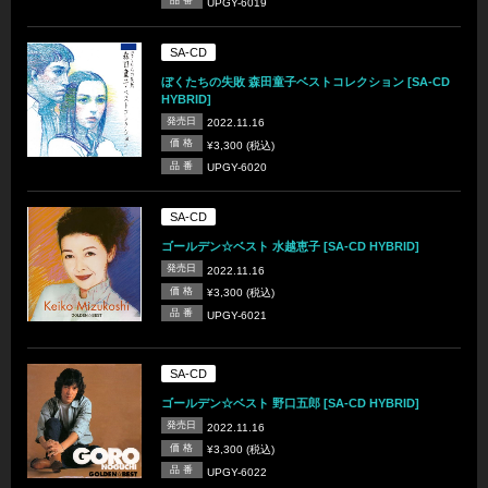
品 番
UPGY-6019
SA-CD
ぼくたちの失敗 森田童子ベストコレクション [SA-CD
HYBRID]
発売日
2022.11.16
価 格
¥3,300 (税込)
品 番
UPGY-6020
SA-CD
ゴールデン☆ベスト 水越恵子 [SA-CD HYBRID]
発売日
2022.11.16
価 格
¥3,300 (税込)
品 番
UPGY-6021
SA-CD
ゴールデン☆ベスト 野口五郎 [SA-CD HYBRID]
発売日
2022.11.16
価 格
¥3,300 (税込)
品 番
UPGY-6022