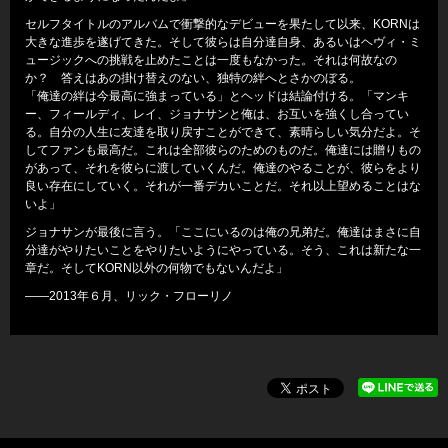
セルフタイトルのアルバムで衝撃的なデビューを果たして以来、KORNは
大きな進歩を遂げてきた。そして彼らは自分達自身、あるいはヘヴィ・ミ
ュージックへの挑戦を止めたことは一度もなかった。それは何故なの
か？ 答えはあの掛け替えのない、独特の絆へとさかのぼる。
「俺達の絆は今最高に強まっている」とヘッドは結論付ける。「マンキ
ー、フィールディ、レイ、ジョナサンと俺は、お互いを強くし合ってい
る。自分の人生に友達を取り戻すことができて、素晴らしい気分だよ。そ
してファンも最高だ。これは全部彼らのためのものだ。俺達には贈りもの
があって、それを彼らに渡していくんだ。俺達のやることが、彼らをより
良い存在にしていく。それが一番デカいことだ。それ以上望めることはな
いよ」
ジョナサンが最後に言う。「ここにいるのは俺の兄弟だ。俺達はまさに自
分達がやりたいことをやりたいようにやっている。そう、これは新たな一
章だ。そしてKORN以外の何物でもないんだよ」
――2013年６月、リック・フローリノ