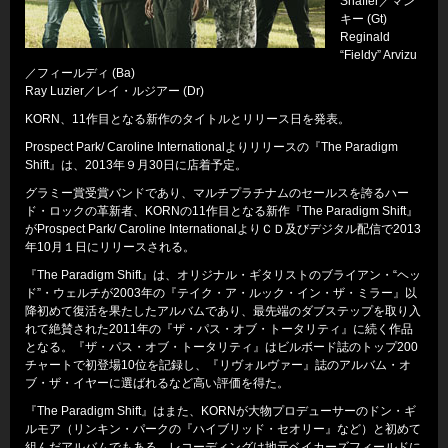
Shaffer／マン
キー (Gt)
Reginald
“Fieldy” Arvizu
／フィールディ (Ba)
Ray Luzier／レイ・ルジアー (Dr)
KORN、11作目となる新作のタイトルとリリース日を発表。
Prospect Park/ Caroline Internationalよりリリースの『The Paradigm
Shift』は、2013年９月30日に店着予定。
グラミー賞受賞バンドであり、マルチプラチナムのセールスを誇るハー
ド・ロックの革新者、KORNの11作目となる新作『The Paradigm Shift』
がProspect Park/ Caroline InternationalよりＣＤ及びデジタル配信で2013
年10月１日にリリースされる。
『The Paradigm Shift』は、オリジナル・ギタリストのブライアン・“ヘッ
ド”・ウェルチが2003年の『テイク・ア・ルック・イン・ザ・ミラー』以
降初めて復活を果たしたアルバムであり、最先端のダブステップを取り入
れて絶賛された2011年の『ザ・パス・オブ・トータリティ』に続く作品
となる。『ザ・パス・オブ・トータリティ』はビルボード誌のトップ200
チャートで初登場10位を記録し、『リヴォルヴァー』誌のアルバム・オ
ブ・ザ・イヤーに選ばれるなど高い評価を得た。
『The Paradigm Shift』はまた、KORNが大物プロデューサーのドン・ギ
ルモア（リンキン・パークの『ハイブリッド・セオリー』など）と初めて
組んだアルバムでもある。レコーディングは地元ベイカーズフィールドに