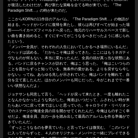
が復活したわけだが、再び新たな策略を企てる時が来ていた。『The
Paradigm Shift…』の時が来たのだ。
ここからKORNの11作目のアルバム、『The Paradigm Shift…』の物語が
始まる。ヘッドがバンドに復帰を果たし、彼らは再びすべてが始まった場
所――ベイカーズフィールドへ戻った。地元のリハーサルスペースで新し
い曲を書き始めると、すぐにすべてがこうなるべきだったように感じられ
たという。
「メンバー全員が、それぞれの人生においてしかるべき場所にいるんだ」
とヘッドは認める。「だからこそ俺は戻ってきた。ここにはもうネガティ
ヴなものが何もない。本当に変わったんだ。全員の頭が真っ当な状態にあ
る。バンドに戻るチャンスが訪れて、俺はこう思った。『俺はこいつらの
ことを昔からずっと知っている。無条件の愛がある。よりを戻すなら今し
かない』ってね。あらゆる兆しが示されていた。俺はバンドを離れて、自
分を立て直したんだ。ほかのメンバーも同じだった。今がこれまでで一番
いい状態なんだよ」
ジョナサンも同意して言う。「ヘッドが戻って来たとき、一度も離れたこ
となんかなかったような気がした。俺達はいつだって、ふさわしい時が来
たらあいつに戻って来てほしいと思っていた。キャロライナ・リベリオン
でのステージが俺達全員の目を開かせてくれたんだ。今俺はものすごく幸
せだよ。俺達全員、次の一歩を踏み出して最高のアルバムを作る準備がで
きていたんだ」
「ずっとこうなるのを夢見ていた」と言ってレイは微笑む。「このバンド
に入ってからずっと、４人のオリジナル・メンバーと一緒にプレイできる