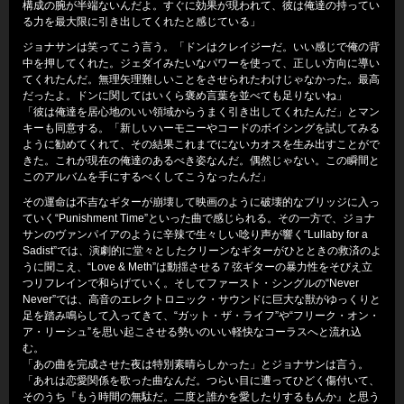
構成の腕が半端ないんだよ。すぐに効果が現われて、彼は俺達の持ってい
る力を最大限に引き出してくれたと感じている」
ジョナサンは笑ってこう言う。「ドンはクレイジーだ。いい感じで俺の背
中を押してくれた。ジェダイみたいなパワーを使って、正しい方向に導い
てくれたんだ。無理矢理難しいことをさせられたわけじゃなかった。最高
だったよ。ドンに関してはいくら褒め言葉を並べても足りないね」
「彼は俺達を居心地のいい領域からうまく引き出してくれたんだ」とマン
キーも同意する。「新しいハーモニーやコードのボイシングを試してみる
ように勧めてくれて、その結果これまでにないカオスを生み出すことがで
きた。これが現在の俺達のあるべき姿なんだ。偶然じゃない。この瞬間と
このアルバムを手にするべくしてこうなったんだ」
その運命は不吉なギターが崩壊して映画のように破壊的なブリッジに入っ
ていく“Punishment Time”といった曲で感じられる。その一方で、ジョナ
サンのヴァンパイアのように辛辣で生々しい唸り声が響く“Lullaby for a
Sadist”では、演劇的に堂々としたクリーンなギターがひとときの救済のよ
うに聞こえ、“Love & Meth”は動揺させる７弦ギターの暴力性をそびえ立
つリフレインで和らげていく。そしてファースト・シングルの“Never
Never”では、高音のエレクトロニック・サウンドに巨大な獣がゆっくりと
足を踏み鳴らして入ってきて、“ガット・ザ・ライフ”や“フリーク・オン・
ア・リーシュ”を思い起こさせる勢いのいい軽快なコーラスへと流れ込
む。
「あの曲を完成させた夜は特別素晴らしかった」とジョナサンは言う。
「あれは恋愛関係を歌った曲なんだ。つらい目に遭ってひどく傷付いて、
そのうち『もう時間の無駄だ。二度と誰かを愛したりするもんか』と思う