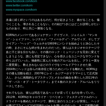
www.facebook.com/korn
www.twitter.com/korn
www.myspace.com/korn
永遠に続く絆というのはあるものだ。何が起きようと、曲がることも、傷
つくことも、壊されることもない。その結びつきにはどこか説明しがたい
ものがあり、時と共に一層強くなる。
KORNのメンバーであるジョナサン・デイヴィス、ジェイムス・“マンキ
ー”・シェイファー、レジナルド・“フィールディ”・アルヴィズ、そしてブ
ライアン・“ヘッド”・ウェルチが1993年にバンドを始めようと決心したそ
の時、まさにそんな絆が生まれたのだった。彼らはスタジオやステージで
血と汗と涙を分かち合い、その後のロック・ミュージックを完全に変えて
しまうような、誰にも否定できない、心を揺さぶるユニークなサウンドを
作り上げていった。独創性に富んだ６枚のアルバムを出し、グラミー賞を
二度受賞し、数えきれないほどのライヴをソールドアウトさせた後、
2004年にヘッドは自らの依存症と戦うためにバンドを離れた。KORNは
その後も活動を続け、2007年にレイ・ルジアーがドラマーとして正式加
入し、さらに画期的なダブステップとメタルの融合を果たした2011年の
『ザ・パス・オブ・トータリティ』まで４枚のスタジオ・アルバムをリリ
ースしてきた。
それでもなお、彼らは同志であるヘッドが戻ってくるのを待っていた。
2012年、KORNがキャロライナ・リベリオン・フェスティヴァルのヘッ
ドライナーを務めたステージで、勝利と涙のリユニオンが実現し、ヘッド
が再び“ブラインド”の伝説的なパートを弾いたのだった。そこで初期の絆