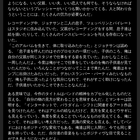
ようになる。いい父親、いい夫、いい恋人でも何でも、そうならなければ
ならないというプレッシャーがいくつも襲いかかってくる。人と関わり合
うということには、たくさんの労力が必要なんだ」
レコーディング中、ジョナサンと二人の息子、ツェッペリンとパイレート
はスタジオに住み込んでいた。父親がレコーディングをする間、息子達は
絵を描いたりして、たくさんのインスピレーションを与える存在になって
いた。
「このアルバムを生きて、体に取り込みたかった」とジョナサンは認め
る。「息子達を呼んだのはそのプロセスの一環だった。子供のころ、俺は
自分の父親が同じスタジオで仕事をする姿を見ていた。おかしなことに、
一周したんだよ。今度は俺がそこで仕事をしているのを俺の子供達が見て
いたんだから。いろんなことがつながってここまで来たんだ。俺達はキャ
ンプに出掛けたみたいだった。デカいスランバー・パーティみたいなもの
だ。俺も子供に戻ったような気分になれて、それがすごく助けになったん
だ。子供達がいたからこそできたことなんだよ」
ある意味では、今作のタイトルはバンドの精神をカプセル化したものだと
言える。「自分の物の見方が変わることを意味するんだ」とマンキーは説
明する。「インターネットで、パラダイム・シフトに関連するアート作品
を見つけたんだ。それはアヒルの絵なんだけど、見方を変えるとウサギに
も見えるっていう。角度を変えることでいろんなものが見えてくる。俺に
とって、それは新しい考え方だった。意識の変化とも言える。そしてバン
ドにおけるポジティヴな変化でもある。俺達は同じ人間だ。今でも同じ要
素を持っている。ただ、自分達の音楽をもっとポジティヴな目で見ること
ができるようになったんだよ」