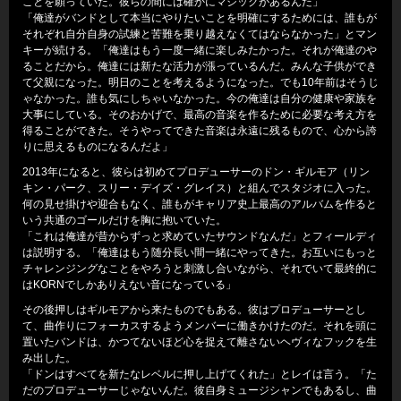
ことを願っていた。彼らの間には確かにマジックがあるんだ」
「俺達がバンドとして本当にやりたいことを明確にするためには、誰もが
それぞれ自分自身の試練と苦難を乗り越えなくてはならなかった」とマン
キーが続ける。「俺達はもう一度一緒に楽しみたかった。それが俺達のや
ることだから。俺達には新たな活力が漲っているんだ。みんな子供ができ
て父親になった。明日のことを考えるようになった。でも10年前はそうじ
ゃなかった。誰も気にしちゃいなかった。今の俺達は自分の健康や家族を
大事にしている。そのおかげで、最高の音楽を作るために必要な考え方を
得ることができた。そうやってできた音楽は永遠に残るもので、心から誇
りに思えるものになるんだよ」
2013年になると、彼らは初めてプロデューサーのドン・ギルモア（リン
キン・パーク、スリー・デイズ・グレイス）と組んでスタジオに入った。
何の見せ掛けや迎合もなく、誰もがキャリア史上最高のアルバムを作ると
いう共通のゴールだけを胸に抱いていた。
「これは俺達が昔からずっと求めていたサウンドなんだ」とフィールディ
は説明する。「俺達はもう随分長い間一緒にやってきた。お互いにもっと
チャレンジングなことをやろうと刺激し合いながら、それでいて最終的に
はKORNでしかありえない音になっている」
その後押しはギルモアから来たものでもある。彼はプロデューサーとし
て、曲作りにフォーカスするようメンバーに働きかけたのだ。それを頭に
置いたバンドは、かつてないほど心を捉えて離さないヘヴィなフックを生
み出した。
「ドンはすべてを新たなレベルに押し上げてくれた」とレイは言う。「た
だのプロデューサーじゃないんだ。彼自身ミュージシャンでもあるし、曲