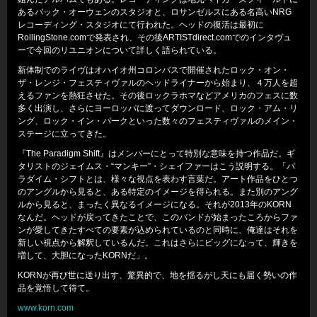
あるバック・オーウェンのスタジオと、ロサンゼルスにある名高いNRG
レコーディング・スタジオにて行われた。ヘッドの復活は最初に
RollingStone.comで発表され、その後ARTISTdirect.comでのインタヴュ
ーで今回のリユニオンについて詳しく語られている。
新体制でのライヴはオハイオ州コロンバスで開催されたロック・オン・
ザ・レンジ・フェスティヴァルのヘッドライナーから始まり、４万人を超
えるファンを熱狂させた。その後ロックラホマなどアメリカのフェスに数
多く出演し、さらにヨーロッパに渡ってダウンロード、ロック・アム・リ
ング、ロック・イン・パークといった数々のフェスティヴァルのメイン・
ステージに立ってきた。
『The Paradigm Shift』はメンバーにとって特別な意味を持つ作品だ。ギ
タリストのジェイムス・“マンキー”・シェイファーはこう説明する。「パ
ラダイム・シフトとは、様々な視点を表わす言葉だ。アート作品をひとつ
のアングルから見ると、ある特定のイメージを得られる。また別のアング
ルから見ると、まったく異なるイメージになる。それが2013年のKORN
なんだ。ヘッドが戻ってきたことで、このバンドが始まったころからファ
ンが愛してきたすべての要素が込められているのと同時に、俺達はそれを
新しい視点から解釈しているんだ。これはさらにビッグになって、輝きを
増して、大胆になったKORNだ」。
KORNが再び世に送り出す、驚異的で、地を揺るがし天にも届く勢いの作
品を覚悟して待て。
www.korn.com