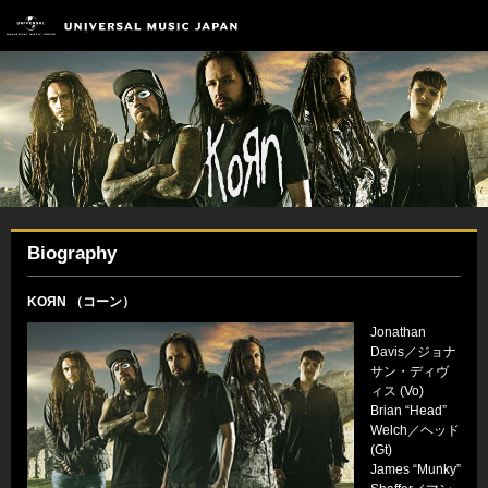
Biography
KOЯN （コーン）
Jonathan
Davis／ジョナ
サン・ディヴ
ィス (Vo)
Brian “Head”
Welch／ヘッド
(Gt)
James “Munky”