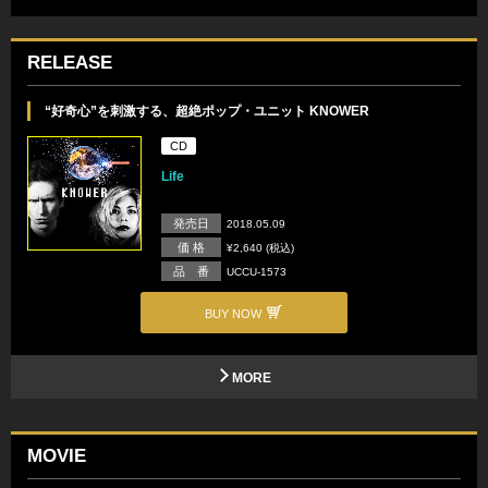
RELEASE
“好奇心”を刺激する、超絶ポップ・ユニット KNOWER
CD
Life
発売日
2018.05.09
価 格
¥2,640 (税込)
品 番
UCCU-1573
BUY NOW
MORE
MOVIE