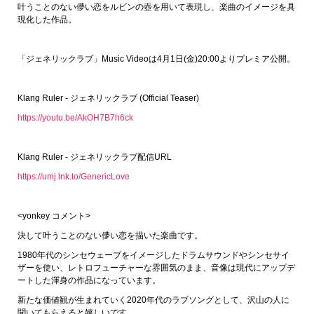
叶うことのない儚い恋をルビンの壺を用いて表現し、楽曲のイメージを具
現化した作品。
「ジェネリックラブ」Music Videoは4月1日(金)20:00よりプレミア公開。
Klang Ruler - ジェネリックラブ (Official Teaser)
https://youtu.be/AkOH7B7h6ck
Klang Ruler - ジェネリックラブ配信URL
https://umj.lnk.to/GenericLove
<yonkey コメント>
決して叶うことのない儚い恋を描いた楽曲です。
1980年代のシンセウェーブをイメージしたドラムサウンドやシンセサイ
ザーを使い、レトロフューチャーな雰囲気のまま、音像は現代にアップデ
ートした渾身の作品になっています。
新たな価値観が生まれていく2020年代のラブソングとして、沢山の人に
聞いてもらえると嬉しいです。