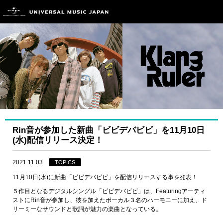
Rin音が参加した新曲「ビビデバビビ」を11月10日
(水)配信リリース決定！
2021.11.03
TOPICS
11月10日(水)に新曲「ビビデバビビ」を配信リリースする事を発表！
５作目となるデジタルシングル「ビビデバビビ」は、Featuringアーティ
ストにRin音が参加し、彼を加えたボーカル３名のハーモニーに加え、ド
リーミーなサウンドと歌詞が魅力の楽曲となっている。