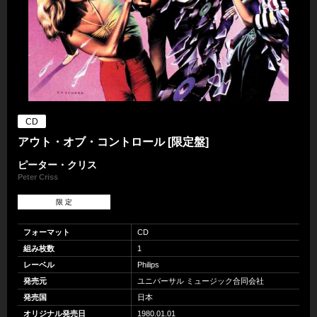
CD
アウト・オブ・コントロール [限定盤]
ピーター・クリス
Peter Criss
限 定
フォーマット
CD
組み枚数
1
レーベル
Philips
発売元
ユニバーサル ミュージック合同会社
発売国
日本
オリジナル発売日
1980.01.01