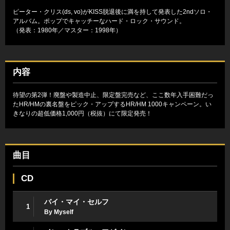
ピーター・クリス(ds, vo)がKISS脱退後に満を持して発表した2ndソロ・
アルバム。ポップでキャッチーなハード・ロック・サウンド。
（発表：1980年／マスター：1998年）
内容
待望の第2弾！廃盤や製造中止、限定盤完売など、ここ数年入手困難だっ
たHR/HMの裏名盤をピック・アップするHR/HM 1000キャンペーン。い
きなりの超低価格1,000円（税抜）にて限定発売！
曲目
CD
バイ・マイ・セルフ
1
By Myself