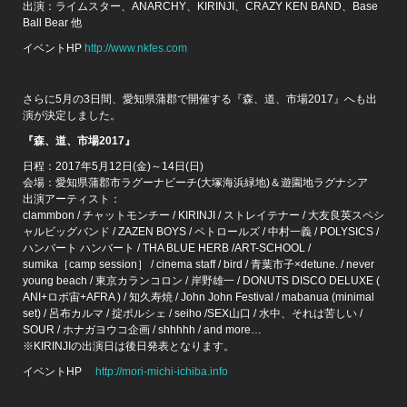
出演：ライムスター、ANARCHY、KIRINJI、CRAZY KEN BAND、Base
Ball Bear 他
イベントHP
http://www.nkfes.com
さらに5月の3日間、愛知県蒲郡で開催する『森、道、市場2017』へも出
演が決定しました。
『森、道、市場2017』
日程：2017年5月12日(金)～14日(日)
会場：愛知県蒲郡市ラグーナビーチ(大塚海浜緑地)＆遊園地ラグナシア
出演アーティスト：
clammbon / チャットモンチー / KIRINJI / ストレイテナー / 大友良英スペシ
ャルビッグバンド / ZAZEN BOYS / ペトロールズ / 中村一義 / POLYSICS /
ハンバート ハンバート / THA BLUE HERB /ART-SCHOOL /
sumika［camp session］ / cinema staff / bird / 青葉市子×detune. / never
young beach / 東京カランコロン / 岸野雄一 / DONUTS DISCO DELUXE (
ANI+ロボ宙+AFRA ) / 知久寿焼 / John John Festival / mabanua (minimal
set) / 呂布カルマ / 掟ポルシェ / seiho /SEX山口 / 水中、それは苦しい /
SOUR / ホナガヨウコ企画 / shhhhh / and more…
※KIRINJIの出演日は後日発表となります。
イベントHP
http://mori-michi-ichiba.info