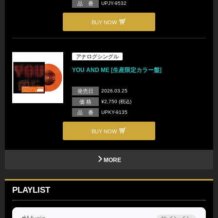
品 番
UPJY-9532
BUY NOW
アナログシングル
YOU AND ME [生産限定カラー盤]
発売日
2026.03.25
価 格
¥2,750 (税込)
品 番
UPKY-9135
BUY NOW
MORE
PLAYLIST