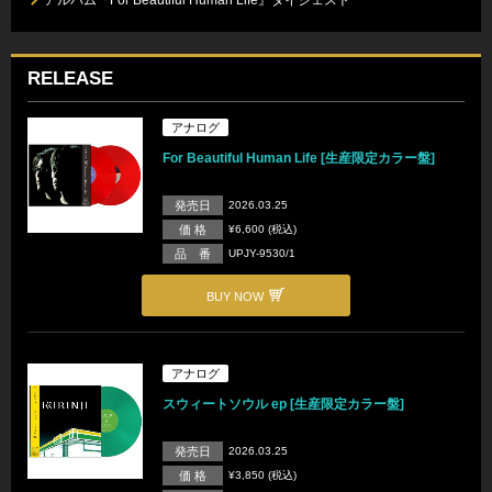
RELEASE
アナログ
For Beautiful Human Life [生産限定カラー盤]
発売日
2026.03.25
価 格
¥6,600 (税込)
品 番
UPJY-9530/1
BUY NOW
アナログ
スウィートソウル ep [生産限定カラー盤]
発売日
2026.03.25
価 格
¥3,850 (税込)