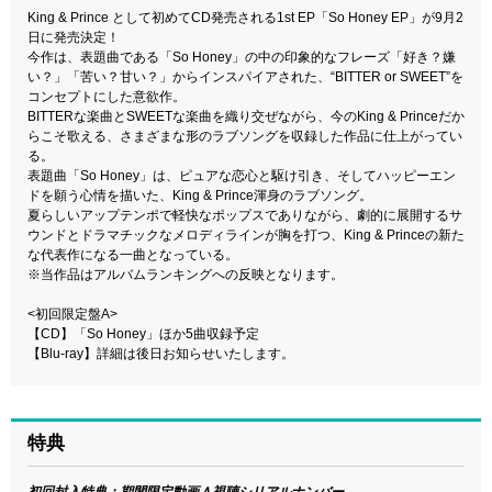
King & Prince として初めてCD発売される1st EP「So Honey EP」が9月2
日に発売決定！
今作は、表題曲である「So Honey」の中の印象的なフレーズ「好き？嫌
い？」「苦い？甘い？」からインスパイアされた、“BITTER or SWEET”を
コンセプトにした意欲作。
BITTERな楽曲とSWEETな楽曲を織り交ぜながら、今のKing & Princeだか
らこそ歌える、さまざまな形のラブソングを収録した作品に仕上がってい
る。
表題曲「So Honey」は、ピュアな恋心と駆け引き、そしてハッピーエン
ドを願う心情を描いた、King & Prince渾身のラブソング。
夏らしいアップテンポで軽快なポップスでありながら、劇的に展開するサ
ウンドとドラマチックなメロディラインが胸を打つ、King & Princeの新た
な代表作になる一曲となっている。
※当作品はアルバムランキングへの反映となります。
<初回限定盤A>
【CD】「So Honey」ほか5曲収録予定
【Blu-ray】詳細は後日お知らせいたします。
特典
初回封入特典：期間限定動画Ａ視聴シリアルナンバー