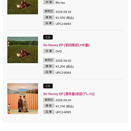
付 属
Blu-ray
発売日
2026.09.02
価 格
¥2,530 (税込)
品 番
UPCJ-9083
CD
So Honey EP [初回限定LIVE盤]
付 属
DVD
発売日
2026.09.02
価 格
¥2,200 (税込)
品 番
UPCJ-9084
CD
So Honey EP [通常盤(初回プレス)]
発売日
2026.09.02
価 格
¥1,700 (税込)
品 番
UPCJ-9085