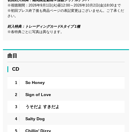
※視聴期間：2026年9月1日(火)昼12:00～2026年10月2日(金)18:00まで
※初回プレス終了後も商品ページの表記変更はございません。ご了承くだ
さい。
封入特典：トレーディングカードAタイプ 1種
※各特典ごとに写真は異なります。
曲目
CD
So Honey
1
Sign of Love
2
うそだよ すきだよ
3
Salty Dog
4
Chillin' Dizzy
5