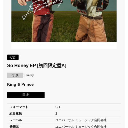
CD
So Honey EP [初回限定盤A]
付 属
Blu-ray
King & Prince
限 定
フォーマット
CD
組み枚数
2
レーベル
ユニバーサル ミュージック合同会社
発売元
ユニバーサル ミュージック合同会社