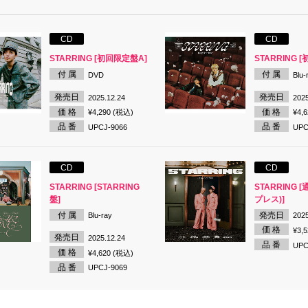
CD
CD
STARRING [初回限定盤A]
STARRING 
付 属
付 属
DVD
Blu-
発売日
発売日
2025.12.24
2025
価 格
価 格
¥4,290 (税込)
¥4,
品 番
品 番
UPCJ-9066
UPC
CD
CD
STARRING [STARRING
STARRING 
盤]
プレス)]
付 属
発売日
Blu-ray
2025
価 格
¥3,
発売日
2025.12.24
品 番
UPC
価 格
¥4,620 (税込)
品 番
UPCJ-9069