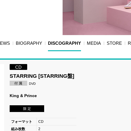
NEWS
BIOGRAPHY
DISCOGRAPHY
MEDIA
STORE
R
CD
STARRING [STARRING盤]
付 属
DVD
King & Prince
限 定
フォーマット
CD
組み枚数
2