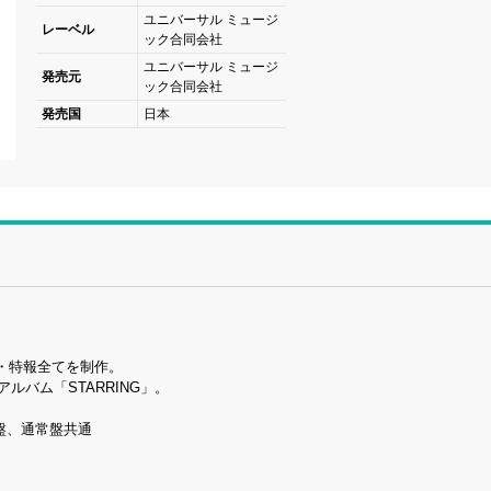
ユニバーサル ミュージ
レーベル
ック合同会社
ユニバーサル ミュージ
発売元
ック合同会社
発売国
日本
・特報全てを制作。
アルバム「STARRING」。
G盤、通常盤共通