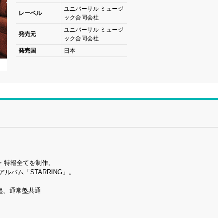
ユニバーサル ミュージ
レーベル
ック合同会社
ユニバーサル ミュージ
発売元
ック合同会社
発売国
日本
・特報全てを制作。
アルバム「STARRING」。
G盤、通常盤共通