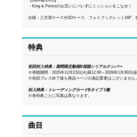
【Blu-ray/DVD】
・King & Princeのお互いにバレずにミッションをこなせ！
仕様：三方背ケース付2Dケース、フォトブックレット24P、
特典
初回封入特典：期間限定動画B視聴シリアルナンバー
※視聴期間：2025年12月23日(火)昼12:00～2026年1月30日(金
※初回プレス終了後も商品ページの表記変更はございません
封入特典：トレーディングカードBタイプ 1種
※各特典ごとに写真は異なります。
曲目