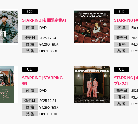
CD
CD
STARRING [初回限定盤A]
STARRING 
付 属
付 属
DVD
Blu-
発売日
発売日
2025.12.24
2025
価 格
価 格
¥4,290 (税込)
¥4,
品 番
品 番
UPCJ-9066
UPC
CD
CD
STARRING [STARRING
STARRING 
盤]
プレス)]
付 属
発売日
DVD
2025
価 格
¥3,
発売日
2025.12.24
品 番
UPC
価 格
¥4,290 (税込)
品 番
UPCJ-9070