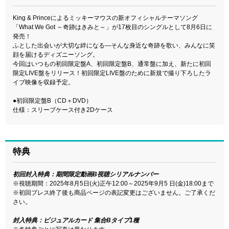
King & Princeによるミッキーマウスの新オフィシャルテーマソング
「What We Got ～奇跡はきみと～」が17枚目のシングルとして8月6日に
発売！
ふとした出会いが大切な絆になる―そんな身近な奇跡を歌い、みんなに笑
顔を届けるディズニーソング。
今回はいつもの初回限定盤A、初回限定盤B、通常盤に加え、新たに初回
限定LIVE盤をリリース！初回限定LIVE盤のために新規で撮り下ろしたラ
イブ映像を収録予定。
●初回限定盤B（CD＋DVD）
仕様：スリーブケース付き2Dケース
特典
初回封入特典：期間限定動画B視聴シリアルナンバー
※視聴期間：2025年8月5日(火)正午12:00～2025年9月5 日(金)18:00まで
※初回プレス終了後も商品ページの表記変更はございません。ご了承くだ
さい。
封入特典：ビジュアルカード 集合Bタイプ1種