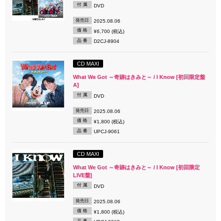
付 属
DVD
発売日
2025.08.06
価 格
¥6,700 (税込)
品 番
D2CJ-8904
CD MAXI
What We Got ～奇跡はきみと～ / I Know [初回限定盤
A]
付 属
DVD
発売日
2025.08.06
価 格
¥1,800 (税込)
品 番
UPCJ-9061
CD MAXI
What We Got ～奇跡はきみと～ / I Know [初回限定
LIVE盤]
付 属
DVD
発売日
2025.08.06
価 格
¥1,800 (税込)
品 番