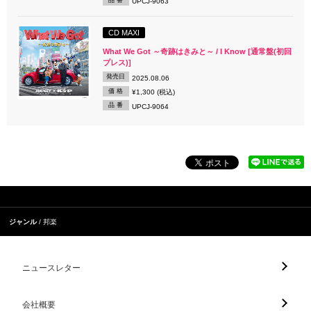
UPCJ-9063
CD MAXI
What We Got ～奇跡はきみと～ / I Know [通常盤(初回
プレス)]
発売日
2025.08.06
価 格
¥1,300 (税込)
品 番
UPCJ-9064
ジャンル
邦楽
ニュースレター
会社概要