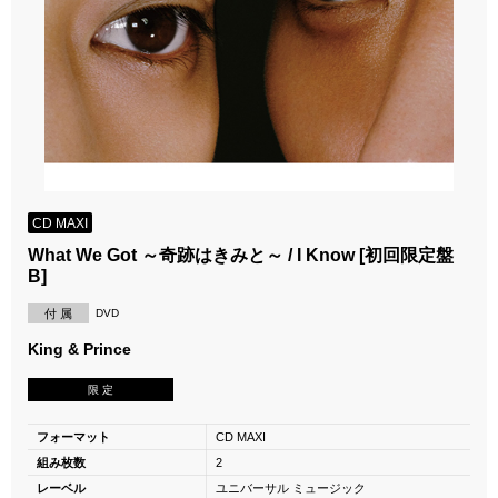
CD MAXI
What We Got ～奇跡はきみと～ / I Know [初回限定盤
B]
付 属
DVD
King & Prince
限 定
フォーマット
CD MAXI
組み枚数
2
レーベル
ユニバーサル ミュージック