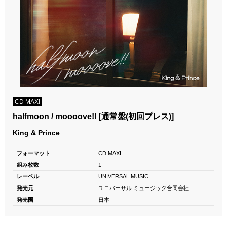
CD MAXI
halfmoon / moooove!! [通常盤(初回プレス)]
King & Prince
フォーマット
CD MAXI
組み枚数
1
レーベル
UNIVERSAL MUSIC
発売元
ユニバーサル ミュージック合同会社
発売国
日本