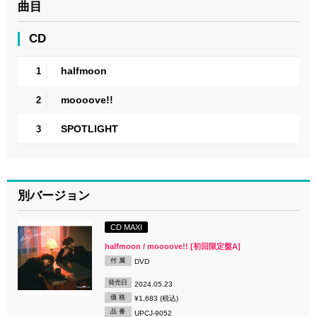
曲目
CD
halfmoon
1
moooove!!
2
SPOTLIGHT
3
別バージョン
CD MAXI
halfmoon / moooove!! [初回限定盤A]
付 属
DVD
発売日
2024.05.23
価 格
¥1,683 (税込)
品 番
UPCJ-9052