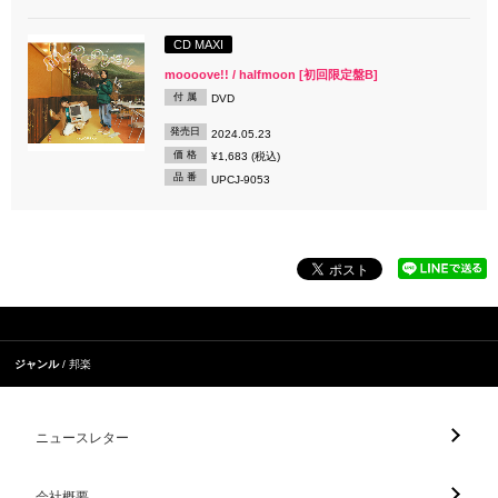
CD MAXI
moooove!! / halfmoon [初回限定盤B]
付 属
DVD
発売日
2024.05.23
価 格
¥1,683 (税込)
品 番
UPCJ-9053
ジャンル
邦楽
ニュースレター
会社概要