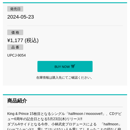
発売日
2024-05-23
価 格
¥1,177 (税込)
品 番
UPCJ-9054
BUY NOW
在庫情報は購入先にてご確認ください。
商品紹介
King & Prince 15枚目となるシングル「halfmoon / moooove!!」、CDデビ
ュー6周年の記念日となる5月23日(木)リリース!!
ダブルAサイドとなる今作、小林武史プロデュースによる 「halfmoon」
(ハーフムーン)は、愛してはいけない人を愛してしまったことの切なく抑