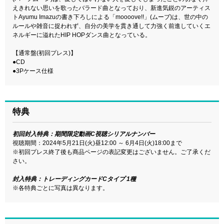
えきれない思いを歌ったバラード曲となっており、新進気鋭のアーティス
トAyumu Imazuの書き下ろしによる「moooove!!」(ムーブ)は、世の中の
ルールや雑音に捉われず、自分の美学を貫き通して力強く前進していくエ
ネルギーに溢れたHIP HOPダンス曲となっている。
【通常盤(初回プレス)】
●CD
●3Pケース仕様
特典
初回封入特典：期間限定動画C視聴シリアルナンバー
視聴期間：2024年5月21日(火)昼12:00 ～ 6月4日(火)18:00まで
※初回プレス終了後も商品ページの表記変更はございません。ご了承くだ
さい。
封入特典：トレーディングカードCタイプ 1種
※各特典ごとに写真は異なります。