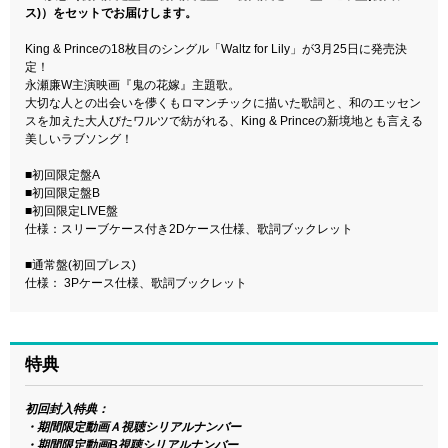
ス)）をセットでお届けします。
King & Princeの18枚目のシングル「Waltz for Lily」が3月25日に発売決
定！
永瀬廉W主演映画『鬼の花嫁』主題歌。
大切な人との出会いを儚くもロマンチックに描いた歌詞と、和のエッセン
スを加えた大人びたワルツで紡がれる、King & Princeの新境地とも言える
美しいラブソング！
■初回限定盤A
■初回限定盤B
■初回限定LIVE盤
仕様：スリーブケース付き2Dケース仕様、歌詞ブックレット
■通常盤(初回プレス)
仕様： 3Pケース仕様、歌詞ブックレット
特典
初回封入特典：
・期間限定動画Ａ視聴シリアルナンバー
・期間限定動画B視聴シリアルナンバー