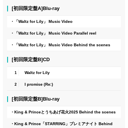
[初回限定盤A]Blu-ray
・「Waltz for Lily」 Music Video
・「Waltz for Lily」 Music Video Parallel reel
・「Waltz for Lily」 Music Video Behind the scenes
[初回限定盤B]CD
Waltz for Lily
1
I promise (Re:)
2
[初回限定盤B]Blu-ray
・King & Princeとうちあげ花火2025 Behind the scenes
・King & Prince「STARRING」プレミアナイト Behind