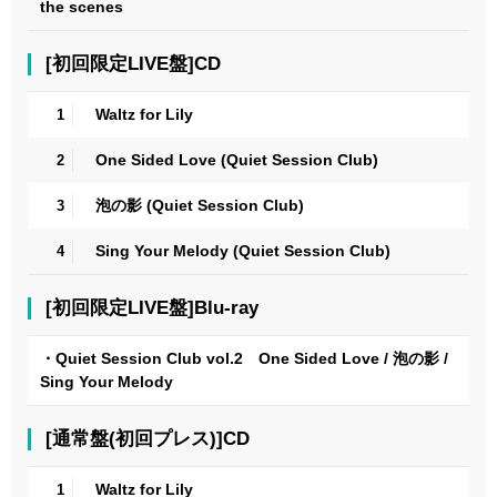
the scenes
[初回限定LIVE盤]CD
Waltz for Lily
1
One Sided Love (Quiet Session Club)
2
泡の影 (Quiet Session Club)
3
Sing Your Melody (Quiet Session Club)
4
[初回限定LIVE盤]Blu-ray
・Quiet Session Club vol.2 One Sided Love / 泡の影 /
Sing Your Melody
[通常盤(初回プレス)]CD
Waltz for Lily
1