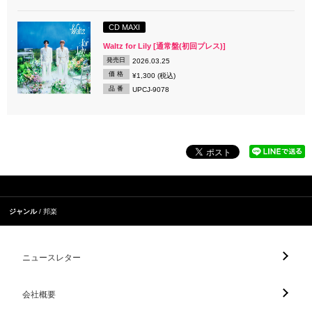
CD MAXI
Waltz for Lily [通常盤(初回プレス)]
発売日
2026.03.25
価 格
¥1,300 (税込)
品 番
UPCJ-9078
ジャンル
邦楽
ニュースレター
会社概要