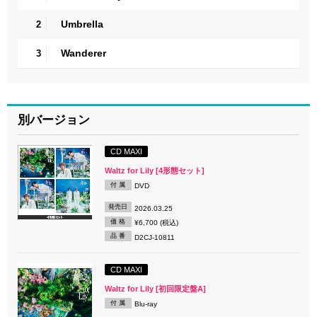
Umbrella
2
Wanderer
3
別バージョン
CD MAXI
Waltz for Lily [4形態セット]
付 属
DVD
発売日
2026.03.25
価 格
¥6,700 (税込)
品 番
D2CJ-10811
CD MAXI
Waltz for Lily [初回限定盤A]
付 属
Blu-ray