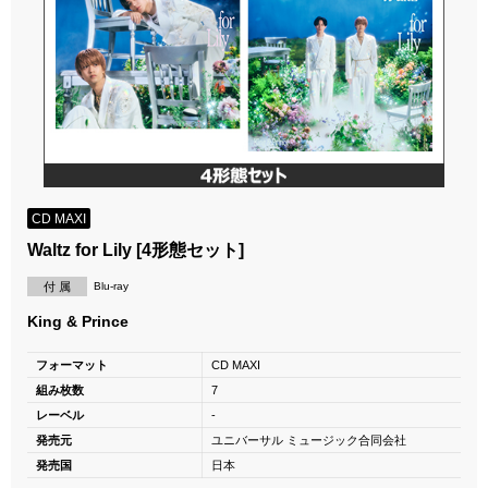
CD MAXI
Waltz for Lily [4形態セット]
付 属
Blu-ray
King & Prince
フォーマット
CD MAXI
組み枚数
7
レーベル
-
発売元
ユニバーサル ミュージック合同会社
発売国
日本