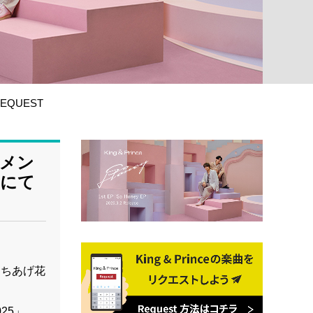
EQUEST
ンメン
ムにて
とうちあげ花
025」。