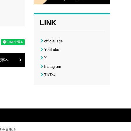
LINK
official site
YouTube
X
記事へ
Instagram
TikTok
る免責事項