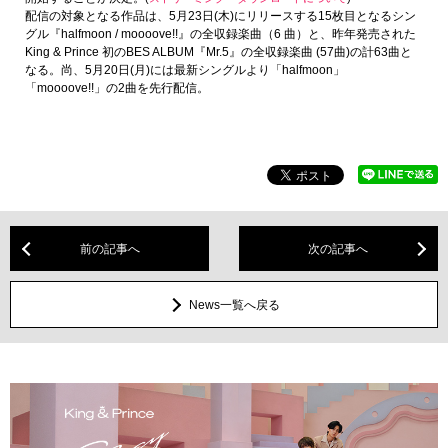
配信の対象となる作品は、5月23日(木)にリリースする15枚目となるシン
グル『halfmoon / moooove!!』の全収録楽曲（6 曲）と、昨年発売された
King & Prince 初のBES ALBUM『Mr.5』の全収録楽曲 (57曲)の計63曲と
なる。尚、5月20日(月)には最新シングルより「halfmoon」
「moooove!!」の2曲を先行配信。
前の記事へ
次の記事へ
News一覧へ戻る