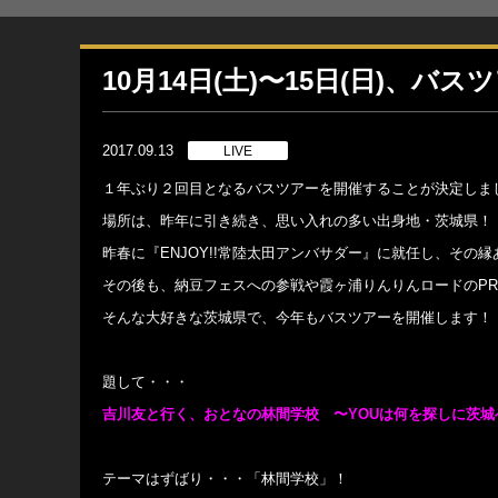
10月14日(土)〜15日(日)、バ
2017.09.13
LIVE
１年ぶり２回目となるバスツアーを開催することが決定しま
場所は、昨年に引き続き、思い入れの多い出身地・茨城県！
昨春に『ENJOY!!常陸太田アンバサダー』に就任し、そ
その後も、納豆フェスへの参戦や霞ヶ浦りんりんロードのP
そんな大好きな茨城県で、今年もバスツアーを開催します！
題して・・・
吉川友と行く、おとなの林間学校 〜YOUは何を探しに茨城
テーマはずばり・・・「林間学校」！