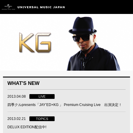
WHAT'S NEW
2013.04.08
LIVE
四季クルpresents「JAY’ED×KG 」 Premium Cruising Live 出演決定！
2013.02.21
TOPICS
DELUX EDITION配信中!